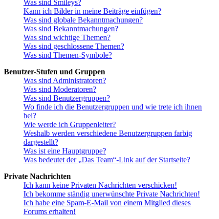
Was sind Smileys?
Kann ich Bilder in meine Beiträge einfügen?
Was sind globale Bekanntmachungen?
Was sind Bekanntmachungen?
Was sind wichtige Themen?
Was sind geschlossene Themen?
Was sind Themen-Symbole?
Benutzer-Stufen und Gruppen
Was sind Administratoren?
Was sind Moderatoren?
Was sind Benutzergruppen?
Wo finde ich die Benutzergruppen und wie trete ich ihnen
bei?
Wie werde ich Gruppenleiter?
Weshalb werden verschiedene Benutzergruppen farbig
dargestellt?
Was ist eine Hauptgruppe?
Was bedeutet der „Das Team“-Link auf der Startseite?
Private Nachrichten
Ich kann keine Privaten Nachrichten verschicken!
Ich bekomme ständig unerwünschte Private Nachrichten!
Ich habe eine Spam-E-Mail von einem Mitglied dieses
Forums erhalten!