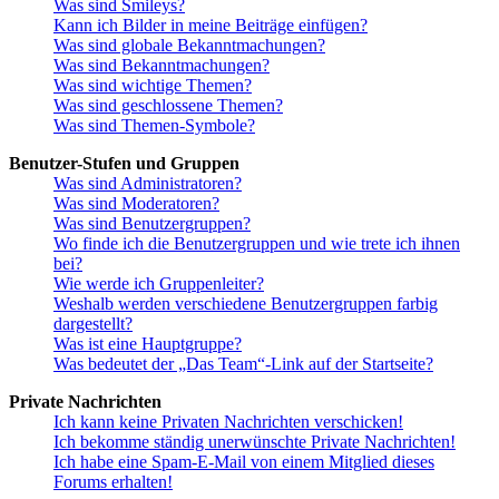
Was sind Smileys?
Kann ich Bilder in meine Beiträge einfügen?
Was sind globale Bekanntmachungen?
Was sind Bekanntmachungen?
Was sind wichtige Themen?
Was sind geschlossene Themen?
Was sind Themen-Symbole?
Benutzer-Stufen und Gruppen
Was sind Administratoren?
Was sind Moderatoren?
Was sind Benutzergruppen?
Wo finde ich die Benutzergruppen und wie trete ich ihnen
bei?
Wie werde ich Gruppenleiter?
Weshalb werden verschiedene Benutzergruppen farbig
dargestellt?
Was ist eine Hauptgruppe?
Was bedeutet der „Das Team“-Link auf der Startseite?
Private Nachrichten
Ich kann keine Privaten Nachrichten verschicken!
Ich bekomme ständig unerwünschte Private Nachrichten!
Ich habe eine Spam-E-Mail von einem Mitglied dieses
Forums erhalten!