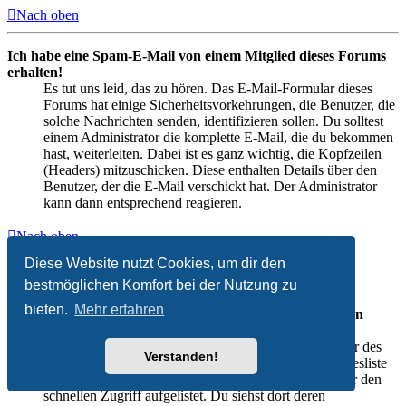
Nach oben
Ich habe eine Spam-E-Mail von einem Mitglied dieses Forums
erhalten!
Es tut uns leid, das zu hören. Das E-Mail-Formular dieses
Forums hat einige Sicherheitsvorkehrungen, die Benutzer, die
solche Nachrichten senden, identifizieren sollen. Du solltest
einem Administrator die komplette E-Mail, die du bekommen
hast, weiterleiten. Dabei ist es ganz wichtig, die Kopfzeilen
(Headers) mitzuschicken. Diese enthalten Details über den
Benutzer, der die E-Mail verschickt hat. Der Administrator
kann dann entsprechend reagieren.
Nach oben
Diese Website nutzt Cookies, um dir den
Freunde und ignorierte Mitglieder
bestmöglichen Komfort bei der Nutzung zu
bieten.
Mehr erfahren
Wozu benötige ich die Listen der Freunde und ignorierten
Mitglieder?
Du kannst diese Listen benutzen, um andere Mitglieder des
Verstanden!
Boards zu verwalten. Mitglieder, die du deiner Freundesliste
hinzufügst, werden in deinem persönlichen Bereich für den
schnellen Zugriff aufgelistet. Du siehst dort deren