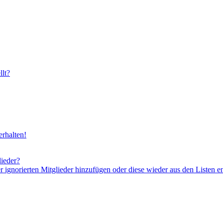
lt?
rhalten!
lieder?
er ignorierten Mitglieder hinzufügen oder diese wieder aus den Listen e