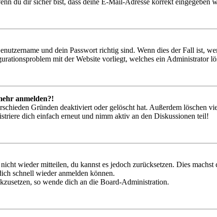
nn du dir sicher bist, dass deine E-Mail-Adresse korrekt eingegeben w
Benutzername und dein Passwort richtig sind. Wenn dies der Fall ist, w
igurationsproblem mit der Website vorliegt, welches ein Administrator l
t mehr anmelden?!
rschieden Gründen deaktiviert oder gelöscht hat. Außerdem löschen vie
triere dich einfach erneut und nimm aktiv an den Diskussionen teil!
 nicht wieder mitteilen, du kannst es jedoch zurücksetzen. Dies machs
 dich schnell wieder anmelden können.
ückzusetzen, so wende dich an die Board-Administration.