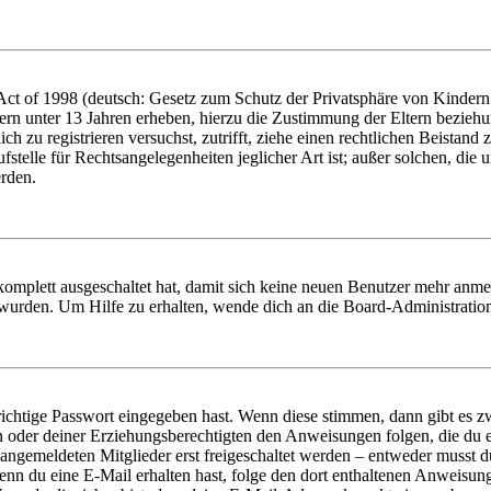
t of 1998 (deutsch: Gesetz zum Schutz der Privatsphäre von Kindern i
ern unter 13 Jahren erheben, hierzu die Zustimmung der Eltern bezieh
dich zu registrieren versuchst, zutrifft, ziehe einen rechtlichen Beista
stelle für Rechtsangelegenheiten jeglicher Art ist; außer solchen, die
erden.
 komplett ausgeschaltet hat, damit sich keine neuen Benutzer mehr anm
 wurden. Um Hilfe zu erhalten, wende dich an die Board-Administratio
richtige Passwort eingegeben hast. Wenn diese stimmen, dann gibt es
ern oder deiner Erziehungsberechtigten den Anweisungen folgen, die du e
 angemeldeten Mitglieder erst freigeschaltet werden – entweder musst du
. Wenn du eine E-Mail erhalten hast, folge den dort enthaltenen Anweis