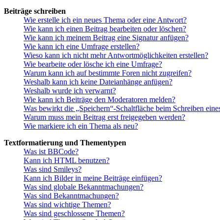
Beiträge schreiben
Wie erstelle ich ein neues Thema oder eine Antwort?
Wie kann ich einen Beitrag bearbeiten oder löschen?
Wie kann ich meinem Beitrag eine Signatur anfügen?
Wie kann ich eine Umfrage erstellen?
Wieso kann ich nicht mehr Antwortmöglichkeiten erstellen?
Wie bearbeite oder lösche ich eine Umfrage?
Warum kann ich auf bestimmte Foren nicht zugreifen?
Weshalb kann ich keine Dateianhänge anfügen?
Weshalb wurde ich verwarnt?
Wie kann ich Beiträge den Moderatoren melden?
Was bewirkt die „Speichern“-Schaltfläche beim Schreiben eine
Warum muss mein Beitrag erst freigegeben werden?
Wie markiere ich ein Thema als neu?
Textformatierung und Thementypen
Was ist BBCode?
Kann ich HTML benutzen?
Was sind Smileys?
Kann ich Bilder in meine Beiträge einfügen?
Was sind globale Bekanntmachungen?
Was sind Bekanntmachungen?
Was sind wichtige Themen?
Was sind geschlossene Themen?