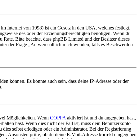
m Internet von 1998) ist ein Gesetz in den USA, welches festlegt,
ungsweise des oder der Erziehungsberechtigten benötigen. Wenn du
nd zu Rate. Bitte beachte, dass phpBB Limited und der Besitzer dieses
 unter der Frage „An wen soll ich mich wenden, falls es Beschwerden
elden können. Es könnte auch sein, dass deine IP-Adresse oder der
n.
 zwei Möglichkeiten. Wenn
COPPA
aktiviert ist und du angegeben hast,
rhalten hast. Wenn dies nicht der Fall ist, muss dein Benutzerkonto
 dies selbst erledigen oder ein Administrator. Bei der Registrierung
ungen. Ansonsten prüfe, ob du deine E-Mail-Adresse korrekt eingegeben