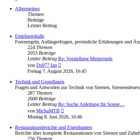
Allgemeines
Themen
Beiträge
Letzter Beitrag
Empfangshalle
Forenregeln, Anfängerfragen, persönliche Erfahrungen und Äng
224
Themen
2053
Beiträge
Letzter Beitrag
Re: Vorstellung Meinerseits
Neuester
von
Ds977 fan
Beitrag
Freitag 7. August 2026, 16:45
Technik und Grundlagen
Fragen und Antworten zur Technik von Sirenen, Sirenensteuer
287
Themen
2600
Beiträge
Letzter Beitrag
Re: Suche Anleitung für Sonne…
Neuester
von
MichaMTB
Beitrag
Montag 8. Juni 2026, 16:46
Restaurationsberichte und Eigenbauten
Berichte über komplette Restaurationen von Sirenen und Zube
256
Themen