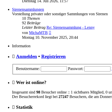
Dienstag 14. Juli 2026, 11:57
Sirenensammlungen
Vorstellung privater oder sonstiger Sammlungen von Sirenen
10
Themen
92
Beiträge
Letzter Beitrag
Re: Sirenensammlung - Lenny
Neuester
von
MichaMTB
Beitrag
Montag 10. November 2025, 20:44
Information
Anmelden
•
Registrieren
Benutzername:
Passwort:
Wer ist online?
Insgesamt sind
98
Besucher online :: 1 sichtbares Mitglied, 0 u
Der Besucherrekord liegt bei
27247
Besuchern, die am Donnerst
Statistik