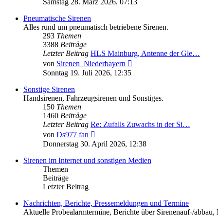
Samstag 28. März 2026, 07:13
Pneumatische Sirenen
Alles rund um pneumatisch betriebene Sirenen.
293
Themen
3388
Beiträge
Letzter Beitrag
HLS Mainburg, Antenne der Gle…
Neuester
von
Sirenen_Niederbayern
Beitrag
Sonntag 19. Juli 2026, 12:35
Sonstige Sirenen
Handsirenen, Fahrzeugsirenen und Sonstiges.
150
Themen
1460
Beiträge
Letzter Beitrag
Re: Zufalls Zuwachs in der Si…
Neuester
von
Ds977 fan
Beitrag
Donnerstag 30. April 2026, 12:38
Sirenen im Internet und sonstigen Medien
Themen
Beiträge
Letzter Beitrag
Nachrichten, Berichte, Pressemeldungen und Termine
Aktuelle Probealarmtermine, Berichte über Sirenenauf-/abbau, 