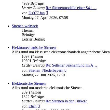
4939
Beiträge
Letzter Beitrag
Re: Sirenenmodelle einer S4a …
Neuester
von
Ds977 fan
Beitrag
Montag 27. April 2026, 07:59
Sirenen weltweit
Themen
Beiträge
Letzter Beitrag
Elektromechanische Sirenen
Alles rund um klassische elektromechanisch angetriebene Siren
1097
Themen
10301
Beiträge
Letzter Beitrag
Re: Seltener Sirenenfund Im A…
Neuester
von
Sirenen_Niederbayern
Beitrag
Montag 27. Juli 2026, 17:01
Elektronische Sirenen
Alles rund um moderne elektronische Sirenen.
209
Themen
1822
Beiträge
Letzter Beitrag
Re: Sirenen in der Türkei?
Neuester
von
Eliah
Beitrag