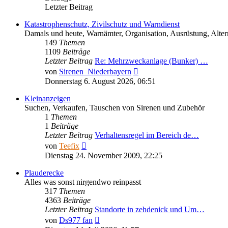
Letzter Beitrag
Katastrophenschutz, Zivilschutz und Warndienst
Damals und heute, Warnämter, Organisation, Ausrüstung, Altern
149
Themen
1109
Beiträge
Letzter Beitrag
Re: Mehrzweckanlage (Bunker) …
Neuester
von
Sirenen_Niederbayern
Beitrag
Donnerstag 6. August 2026, 06:51
Kleinanzeigen
Suchen, Verkaufen, Tauschen von Sirenen und Zubehör
1
Themen
1
Beiträge
Letzter Beitrag
Verhaltensregel im Bereich de…
Neuester
von
Teefix
Beitrag
Dienstag 24. November 2009, 22:25
Plauderecke
Alles was sonst nirgendwo reinpasst
317
Themen
4363
Beiträge
Letzter Beitrag
Standorte in zehdenick und Um…
Neuester
von
Ds977 fan
Beitrag