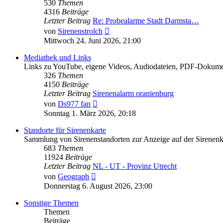
530
Themen
4316
Beiträge
Letzter Beitrag
Re: Probealarme Stadt Darmsta…
Neuester
von
Sirenenstrolch
Beitrag
Mittwoch 24. Juni 2026, 21:00
Mediathek und Links
Links zu YouTube, eigene Videos, Audiodateien, PDF-Dokumente
326
Themen
4150
Beiträge
Letzter Beitrag
Sirenenalarm oranienburg
Neuester
von
Ds977 fan
Beitrag
Sonntag 1. März 2026, 20:18
Standorte für Sirenenkarte
Sammlung von Sirenenstandorten zur Anzeige auf der Sirenenk
683
Themen
11924
Beiträge
Letzter Beitrag
NL - UT - Provinz Utrecht
Neuester
von
Geograph
Beitrag
Donnerstag 6. August 2026, 23:00
Sonstige Themen
Themen
Beiträge