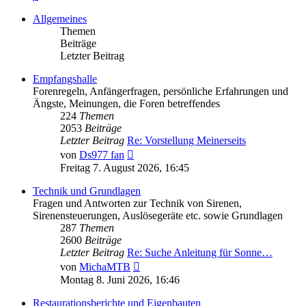
Allgemeines
Themen
Beiträge
Letzter Beitrag
Empfangshalle
Forenregeln, Anfängerfragen, persönliche Erfahrungen und
Ängste, Meinungen, die Foren betreffendes
224
Themen
2053
Beiträge
Letzter Beitrag
Re: Vorstellung Meinerseits
Neuester
von
Ds977 fan
Beitrag
Freitag 7. August 2026, 16:45
Technik und Grundlagen
Fragen und Antworten zur Technik von Sirenen,
Sirenensteuerungen, Auslösegeräte etc. sowie Grundlagen
287
Themen
2600
Beiträge
Letzter Beitrag
Re: Suche Anleitung für Sonne…
Neuester
von
MichaMTB
Beitrag
Montag 8. Juni 2026, 16:46
Restaurationsberichte und Eigenbauten