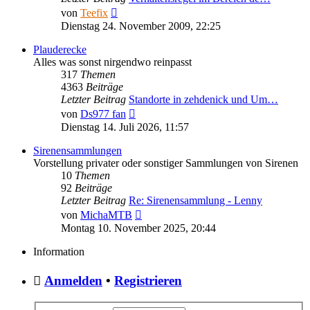
Neuester
von
Teefix
Beitrag
Dienstag 24. November 2009, 22:25
Plauderecke
Alles was sonst nirgendwo reinpasst
317
Themen
4363
Beiträge
Letzter Beitrag
Standorte in zehdenick und Um…
Neuester
von
Ds977 fan
Beitrag
Dienstag 14. Juli 2026, 11:57
Sirenensammlungen
Vorstellung privater oder sonstiger Sammlungen von Sirenen
10
Themen
92
Beiträge
Letzter Beitrag
Re: Sirenensammlung - Lenny
Neuester
von
MichaMTB
Beitrag
Montag 10. November 2025, 20:44
Information
Anmelden
•
Registrieren