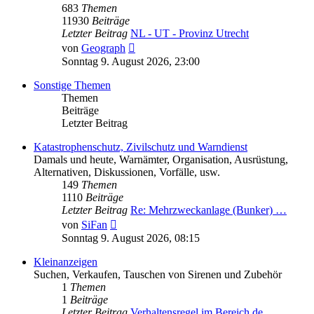
683
Themen
11930
Beiträge
Letzter Beitrag
NL - UT - Provinz Utrecht
Neuester
von
Geograph
Beitrag
Sonntag 9. August 2026, 23:00
Sonstige Themen
Themen
Beiträge
Letzter Beitrag
Katastrophenschutz, Zivilschutz und Warndienst
Damals und heute, Warnämter, Organisation, Ausrüstung,
Alternativen, Diskussionen, Vorfälle, usw.
149
Themen
1110
Beiträge
Letzter Beitrag
Re: Mehrzweckanlage (Bunker) …
Neuester
von
SiFan
Beitrag
Sonntag 9. August 2026, 08:15
Kleinanzeigen
Suchen, Verkaufen, Tauschen von Sirenen und Zubehör
1
Themen
1
Beiträge
Letzter Beitrag
Verhaltensregel im Bereich de…