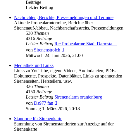
Beiträge
Letzter Beitrag
Nachrichten, Berichte, Pressemeldungen und Termine
Aktuelle Probealarmtermine, Berichte über
Sirenenauf-/abbau, Nachbarschaftsstreits, Pressemeldungen
530
Themen
4316
Beiträge
Letzter Beitrag
Re: Probealarme Stadt Darmsta…
Neuester
von
Sirenenstrolch
Beitrag
Mittwoch 24. Juni 2026, 21:00
Mediathek und Links
Links zu YouTube, eigene Videos, Audiodateien, PDF-
Dokumente, Prospekte, Datenblätter, Links zu spannenden
Sirenenseiten, Herstellern, usw.
326
Themen
4150
Beiträge
Letzter Beitrag
Sirenenalarm oranienburg
Neuester
von
Ds977 fan
Beitrag
Sonntag 1. März 2026, 20:18
Standorte für Sirenenkarte
Sammlung von Sirenenstandorten zur Anzeige auf der
Sirenenkarte