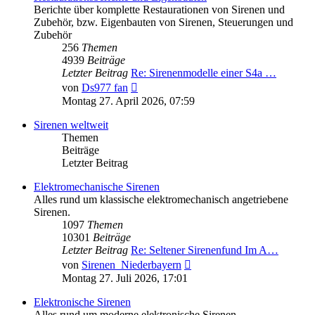
Berichte über komplette Restaurationen von Sirenen und
Zubehör, bzw. Eigenbauten von Sirenen, Steuerungen und
Zubehör
256
Themen
4939
Beiträge
Letzter Beitrag
Re: Sirenenmodelle einer S4a …
Neuester
von
Ds977 fan
Beitrag
Montag 27. April 2026, 07:59
Sirenen weltweit
Themen
Beiträge
Letzter Beitrag
Elektromechanische Sirenen
Alles rund um klassische elektromechanisch angetriebene
Sirenen.
1097
Themen
10301
Beiträge
Letzter Beitrag
Re: Seltener Sirenenfund Im A…
Neuester
von
Sirenen_Niederbayern
Beitrag
Montag 27. Juli 2026, 17:01
Elektronische Sirenen
Alles rund um moderne elektronische Sirenen.