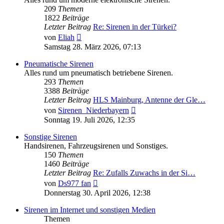
209
Themen
1822
Beiträge
Letzter Beitrag
Re: Sirenen in der Türkei?
Neuester
von
Eliah
Beitrag
Samstag 28. März 2026, 07:13
Pneumatische Sirenen
Alles rund um pneumatisch betriebene Sirenen.
293
Themen
3388
Beiträge
Letzter Beitrag
HLS Mainburg, Antenne der Gle…
Neuester
von
Sirenen_Niederbayern
Beitrag
Sonntag 19. Juli 2026, 12:35
Sonstige Sirenen
Handsirenen, Fahrzeugsirenen und Sonstiges.
150
Themen
1460
Beiträge
Letzter Beitrag
Re: Zufalls Zuwachs in der Si…
Neuester
von
Ds977 fan
Beitrag
Donnerstag 30. April 2026, 12:38
Sirenen im Internet und sonstigen Medien
Themen