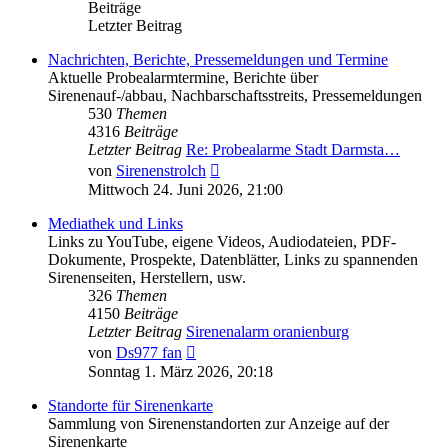
Beiträge
Letzter Beitrag
Nachrichten, Berichte, Pressemeldungen und Termine
Aktuelle Probealarmtermine, Berichte über
Sirenenauf-/abbau, Nachbarschaftsstreits, Pressemeldungen
530
Themen
4316
Beiträge
Letzter Beitrag
Re: Probealarme Stadt Darmsta…
Neuester
von
Sirenenstrolch
Beitrag
Mittwoch 24. Juni 2026, 21:00
Mediathek und Links
Links zu YouTube, eigene Videos, Audiodateien, PDF-
Dokumente, Prospekte, Datenblätter, Links zu spannenden
Sirenenseiten, Herstellern, usw.
326
Themen
4150
Beiträge
Letzter Beitrag
Sirenenalarm oranienburg
Neuester
von
Ds977 fan
Beitrag
Sonntag 1. März 2026, 20:18
Standorte für Sirenenkarte
Sammlung von Sirenenstandorten zur Anzeige auf der
Sirenenkarte