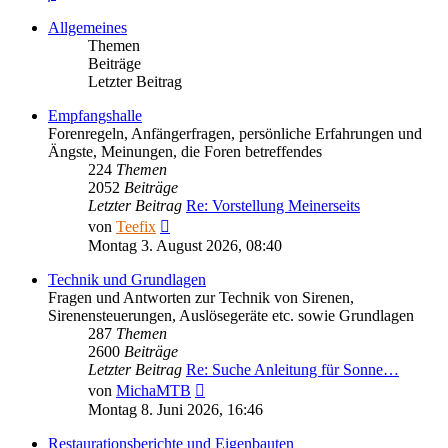
Allgemeines
Themen
Beiträge
Letzter Beitrag
Empfangshalle
Forenregeln, Anfängerfragen, persönliche Erfahrungen und
Ängste, Meinungen, die Foren betreffendes
224
Themen
2052
Beiträge
Letzter Beitrag
Re: Vorstellung Meinerseits
Neuester
von
Teefix
Beitrag
Montag 3. August 2026, 08:40
Technik und Grundlagen
Fragen und Antworten zur Technik von Sirenen,
Sirenensteuerungen, Auslösegeräte etc. sowie Grundlagen
287
Themen
2600
Beiträge
Letzter Beitrag
Re: Suche Anleitung für Sonne…
Neuester
von
MichaMTB
Beitrag
Montag 8. Juni 2026, 16:46
Restaurationsberichte und Eigenbauten