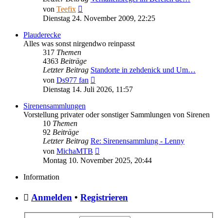
Neuester
von
Teefix
Beitrag
Dienstag 24. November 2009, 22:25
Plauderecke
Alles was sonst nirgendwo reinpasst
317
Themen
4363
Beiträge
Letzter Beitrag
Standorte in zehdenick und Um…
Neuester
von
Ds977 fan
Beitrag
Dienstag 14. Juli 2026, 11:57
Sirenensammlungen
Vorstellung privater oder sonstiger Sammlungen von Sirenen
10
Themen
92
Beiträge
Letzter Beitrag
Re: Sirenensammlung - Lenny
Neuester
von
MichaMTB
Beitrag
Montag 10. November 2025, 20:44
Information
Anmelden
•
Registrieren