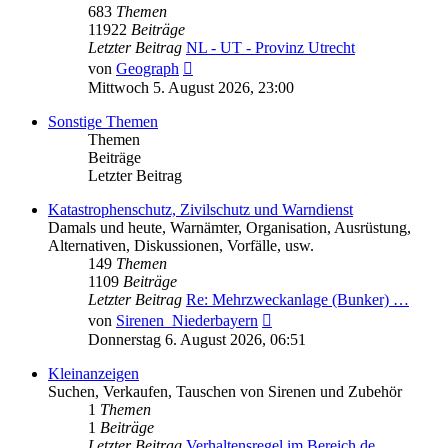
683
Themen
11922
Beiträge
Letzter Beitrag
NL - UT - Provinz Utrecht
Neuester
von
Geograph
Beitrag
Mittwoch 5. August 2026, 23:00
Sonstige Themen
Themen
Beiträge
Letzter Beitrag
Katastrophenschutz, Zivilschutz und Warndienst
Damals und heute, Warnämter, Organisation, Ausrüstung,
Alternativen, Diskussionen, Vorfälle, usw.
149
Themen
1109
Beiträge
Letzter Beitrag
Re: Mehrzweckanlage (Bunker) …
Neuester
von
Sirenen_Niederbayern
Beitrag
Donnerstag 6. August 2026, 06:51
Kleinanzeigen
Suchen, Verkaufen, Tauschen von Sirenen und Zubehör
1
Themen
1
Beiträge
Letzter Beitrag
Verhaltensregel im Bereich de…