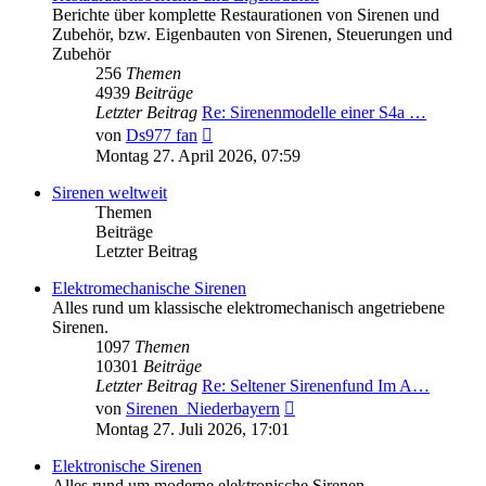
Berichte über komplette Restaurationen von Sirenen und
Zubehör, bzw. Eigenbauten von Sirenen, Steuerungen und
Zubehör
256
Themen
4939
Beiträge
Letzter Beitrag
Re: Sirenenmodelle einer S4a …
Neuester
von
Ds977 fan
Beitrag
Montag 27. April 2026, 07:59
Sirenen weltweit
Themen
Beiträge
Letzter Beitrag
Elektromechanische Sirenen
Alles rund um klassische elektromechanisch angetriebene
Sirenen.
1097
Themen
10301
Beiträge
Letzter Beitrag
Re: Seltener Sirenenfund Im A…
Neuester
von
Sirenen_Niederbayern
Beitrag
Montag 27. Juli 2026, 17:01
Elektronische Sirenen
Alles rund um moderne elektronische Sirenen.