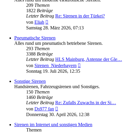
209
Themen
1822
Beiträge
Letzter Beitrag
Re: Sirenen in der Türkei?
Neuester
von
Eliah
Beitrag
Samstag 28. März 2026, 07:13
Pneumatische Sirenen
Alles rund um pneumatisch betriebene Sirenen.
293
Themen
3388
Beiträge
Letzter Beitrag
HLS Mainburg, Antenne der Gle…
Neuester
von
Sirenen_Niederbayern
Beitrag
Sonntag 19. Juli 2026, 12:35
Sonstige Sirenen
Handsirenen, Fahrzeugsirenen und Sonstiges.
150
Themen
1460
Beiträge
Letzter Beitrag
Re: Zufalls Zuwachs in der Si…
Neuester
von
Ds977 fan
Beitrag
Donnerstag 30. April 2026, 12:38
Sirenen im Internet und sonstigen Medien
Themen