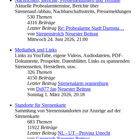
Nachrichten, Berichte, Pressemeldungen und Termine
Aktuelle Probealarmtermine, Berichte über
Sirenenauf-/abbau, Nachbarschaftsstreits, Pressemeldungen
530
Themen
4316
Beiträge
Letzter Beitrag
Re: Probealarme Stadt Darmsta…
von
Sirenenstrolch
Neuester Beitrag
Mittwoch 24. Juni 2026, 21:00
Mediathek und Links
Links zu YouTube, eigene Videos, Audiodateien, PDF-
Dokumente, Prospekte, Datenblätter, Links zu spannenden
Sirenenseiten, Herstellern, usw.
326
Themen
4150
Beiträge
Letzter Beitrag
Sirenenalarm oranienburg
von
Ds977 fan
Neuester Beitrag
Sonntag 1. März 2026, 20:18
Standorte für Sirenenkarte
Sammlung von Sirenenstandorten zur Anzeige auf der
Sirenenkarte
683
Themen
11922
Beiträge
Letzter Beitrag
NL - UT - Provinz Utrecht
von
Geograph
Neuester Beitrag