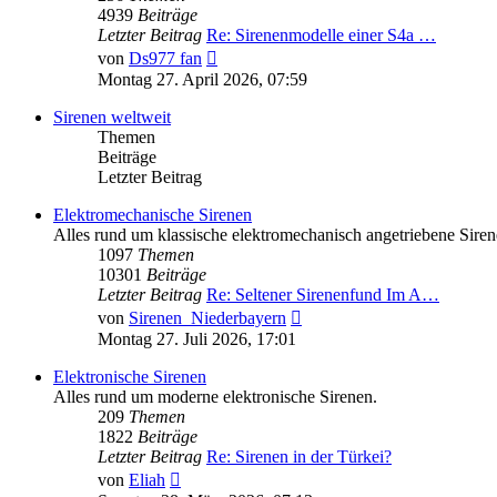
4939
Beiträge
Letzter Beitrag
Re: Sirenenmodelle einer S4a …
Neuester
von
Ds977 fan
Beitrag
Montag 27. April 2026, 07:59
Sirenen weltweit
Themen
Beiträge
Letzter Beitrag
Elektromechanische Sirenen
Alles rund um klassische elektromechanisch angetriebene Siren
1097
Themen
10301
Beiträge
Letzter Beitrag
Re: Seltener Sirenenfund Im A…
Neuester
von
Sirenen_Niederbayern
Beitrag
Montag 27. Juli 2026, 17:01
Elektronische Sirenen
Alles rund um moderne elektronische Sirenen.
209
Themen
1822
Beiträge
Letzter Beitrag
Re: Sirenen in der Türkei?
Neuester
von
Eliah
Beitrag