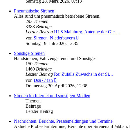
Samstag 28. März 2026, 07:13
Pneumatische Sirenen
Alles rund um pneumatisch betriebene Sirenen.
293
Themen
3388
Beiträge
Letzter Beitrag
HLS Mainburg, Antenne der Gle…
Neuester
von
Sirenen_Niederbayern
Beitrag
Sonntag 19. Juli 2026, 12:35
Sonstige Sirenen
Handsirenen, Fahrzeugsirenen und Sonstiges.
150
Themen
1460
Beiträge
Letzter Beitrag
Re: Zufalls Zuwachs in der Si…
Neuester
von
Ds977 fan
Beitrag
Donnerstag 30. April 2026, 12:38
Sirenen im Internet und sonstigen Medien
Themen
Beiträge
Letzter Beitrag
Nachrichten, Berichte, Pressemeldungen und Termine
Aktuelle Probealarmtermine, Berichte über Sirenenauf-/abbau, 