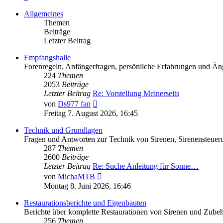
Allgemeines
Themen
Beiträge
Letzter Beitrag
Empfangshalle
Forenregeln, Anfängerfragen, persönliche Erfahrungen und Äng
224
Themen
2053
Beiträge
Letzter Beitrag
Re: Vorstellung Meinerseits
Neuester
von
Ds977 fan
Beitrag
Freitag 7. August 2026, 16:45
Technik und Grundlagen
Fragen und Antworten zur Technik von Sirenen, Sirenensteuer
287
Themen
2600
Beiträge
Letzter Beitrag
Re: Suche Anleitung für Sonne…
Neuester
von
MichaMTB
Beitrag
Montag 8. Juni 2026, 16:46
Restaurationsberichte und Eigenbauten
Berichte über komplette Restaurationen von Sirenen und Zube
256
Themen