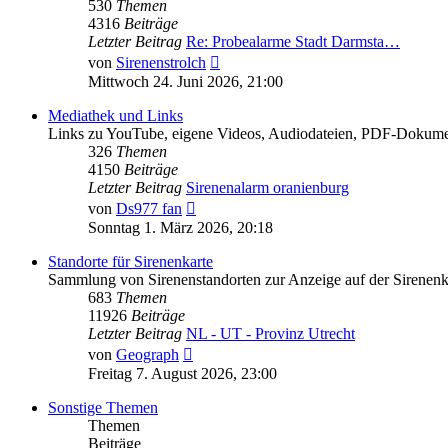
530
Themen
4316
Beiträge
Letzter Beitrag
Re: Probealarme Stadt Darmsta…
Neuester
von
Sirenenstrolch
Beitrag
Mittwoch 24. Juni 2026, 21:00
Mediathek und Links
Links zu YouTube, eigene Videos, Audiodateien, PDF-Dokumente
326
Themen
4150
Beiträge
Letzter Beitrag
Sirenenalarm oranienburg
Neuester
von
Ds977 fan
Beitrag
Sonntag 1. März 2026, 20:18
Standorte für Sirenenkarte
Sammlung von Sirenenstandorten zur Anzeige auf der Sirenenk
683
Themen
11926
Beiträge
Letzter Beitrag
NL - UT - Provinz Utrecht
Neuester
von
Geograph
Beitrag
Freitag 7. August 2026, 23:00
Sonstige Themen
Themen
Beiträge