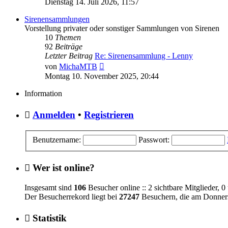
Dienstag 14. Juli 2026, 11:57
Sirenensammlungen
Vorstellung privater oder sonstiger Sammlungen von Sirenen
10
Themen
92
Beiträge
Letzter Beitrag
Re: Sirenensammlung - Lenny
Neuester
von
MichaMTB
Beitrag
Montag 10. November 2025, 20:44
Information
Anmelden
•
Registrieren
Benutzername:
Passwort:
Wer ist online?
Insgesamt sind
106
Besucher online :: 2 sichtbare Mitglieder, 
Der Besucherrekord liegt bei
27247
Besuchern, die am Donnerst
Statistik