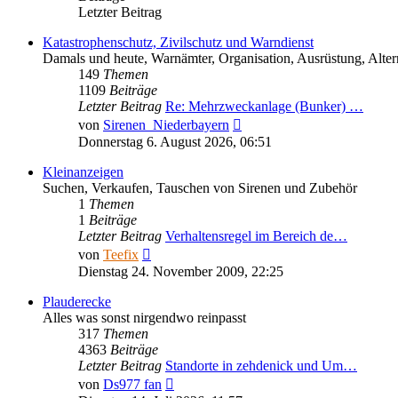
Letzter Beitrag
Katastrophenschutz, Zivilschutz und Warndienst
Damals und heute, Warnämter, Organisation, Ausrüstung, Altern
149
Themen
1109
Beiträge
Letzter Beitrag
Re: Mehrzweckanlage (Bunker) …
Neuester
von
Sirenen_Niederbayern
Beitrag
Donnerstag 6. August 2026, 06:51
Kleinanzeigen
Suchen, Verkaufen, Tauschen von Sirenen und Zubehör
1
Themen
1
Beiträge
Letzter Beitrag
Verhaltensregel im Bereich de…
Neuester
von
Teefix
Beitrag
Dienstag 24. November 2009, 22:25
Plauderecke
Alles was sonst nirgendwo reinpasst
317
Themen
4363
Beiträge
Letzter Beitrag
Standorte in zehdenick und Um…
Neuester
von
Ds977 fan
Beitrag