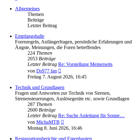
Allgemeines
Themen
Beiträge
Letzter Beitrag
Empfangshalle
Forenregeln, Anfängerfragen, persönliche Erfahrungen und
Ängste, Meinungen, die Foren betreffendes
224
Themen
2053
Beiträge
Letzter Beitrag
Re: Vorstellung Meinerseits
Neuester
von
Ds977 fan
Beitrag
Freitag 7. August 2026, 16:45
Technik und Grundlagen
Fragen und Antworten zur Technik von Sirenen,
Sirenensteuerungen, Auslösegeräte etc. sowie Grundlagen
287
Themen
2600
Beiträge
Letzter Beitrag
Re: Suche Anleitung für Sonne…
Neuester
von
MichaMTB
Beitrag
Montag 8. Juni 2026, 16:46
Restaurationsberichte und Eigenbauten