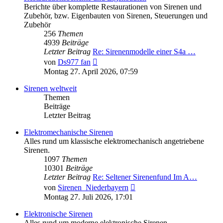
Berichte über komplette Restaurationen von Sirenen und
Zubehör, bzw. Eigenbauten von Sirenen, Steuerungen und
Zubehör
256
Themen
4939
Beiträge
Letzter Beitrag
Re: Sirenenmodelle einer S4a …
Neuester
von
Ds977 fan
Beitrag
Montag 27. April 2026, 07:59
Sirenen weltweit
Themen
Beiträge
Letzter Beitrag
Elektromechanische Sirenen
Alles rund um klassische elektromechanisch angetriebene
Sirenen.
1097
Themen
10301
Beiträge
Letzter Beitrag
Re: Seltener Sirenenfund Im A…
Neuester
von
Sirenen_Niederbayern
Beitrag
Montag 27. Juli 2026, 17:01
Elektronische Sirenen
Alles rund um moderne elektronische Sirenen.