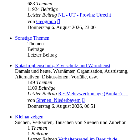
683
Themen
11924
Beiträge
Letzter Beitrag
NL - UT - Provinz Utrecht
Neuester
von
Geograph
Beitrag
Donnerstag 6. August 2026, 23:00
Sonstige Themen
Themen
Beiträge
Letzter Beitrag
Katastrophenschutz, Zivilschutz und Warndienst
Damals und heute, Warnämter, Organisation, Ausrüstung,
Alternativen, Diskussionen, Vorfälle, usw.
149
Themen
1109
Beiträge
Letzter Beitrag
Re: Mehrzweckanlage (Bunker) …
Neuester
von
Sirenen_Niederbayern
Beitrag
Donnerstag 6. August 2026, 06:51
Kleinanzeigen
Suchen, Verkaufen, Tauschen von Sirenen und Zubehör
1
Themen
1
Beiträge
Letzter Beitrag
Verhaltensregel im Bereich de…