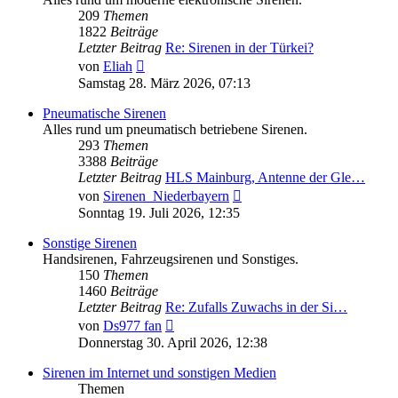
209
Themen
1822
Beiträge
Letzter Beitrag
Re: Sirenen in der Türkei?
Neuester
von
Eliah
Beitrag
Samstag 28. März 2026, 07:13
Pneumatische Sirenen
Alles rund um pneumatisch betriebene Sirenen.
293
Themen
3388
Beiträge
Letzter Beitrag
HLS Mainburg, Antenne der Gle…
Neuester
von
Sirenen_Niederbayern
Beitrag
Sonntag 19. Juli 2026, 12:35
Sonstige Sirenen
Handsirenen, Fahrzeugsirenen und Sonstiges.
150
Themen
1460
Beiträge
Letzter Beitrag
Re: Zufalls Zuwachs in der Si…
Neuester
von
Ds977 fan
Beitrag
Donnerstag 30. April 2026, 12:38
Sirenen im Internet und sonstigen Medien
Themen