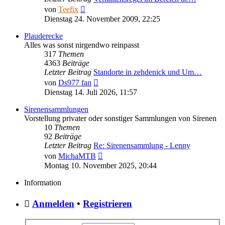
Neuester
von
Teefix
Beitrag
Dienstag 24. November 2009, 22:25
Plauderecke
Alles was sonst nirgendwo reinpasst
317
Themen
4363
Beiträge
Letzter Beitrag
Standorte in zehdenick und Um…
Neuester
von
Ds977 fan
Beitrag
Dienstag 14. Juli 2026, 11:57
Sirenensammlungen
Vorstellung privater oder sonstiger Sammlungen von Sirenen
10
Themen
92
Beiträge
Letzter Beitrag
Re: Sirenensammlung - Lenny
Neuester
von
MichaMTB
Beitrag
Montag 10. November 2025, 20:44
Information
Anmelden
•
Registrieren