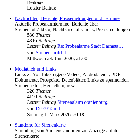
Beiträge
Letzter Beitrag
Nachrichten, Berichte, Pressemeldungen und Termine
Aktuelle Probealarmtermine, Berichte über
Sirenenauf-/abbau, Nachbarschaftsstreits, Pressemeldungen
530
Themen
4316
Beiträge
Letzter Beitrag
Re: Probealarme Stadt Darmsta…
Neuester
von
Sirenenstrolch
Beitrag
Mittwoch 24. Juni 2026, 21:00
Mediathek und Links
Links zu YouTube, eigene Videos, Audiodateien, PDF-
Dokumente, Prospekte, Datenblätter, Links zu spannenden
Sirenenseiten, Herstellern, usw.
326
Themen
4150
Beiträge
Letzter Beitrag
Sirenenalarm oranienburg
Neuester
von
Ds977 fan
Beitrag
Sonntag 1. März 2026, 20:18
Standorte für Sirenenkarte
Sammlung von Sirenenstandorten zur Anzeige auf der
Sirenenkarte