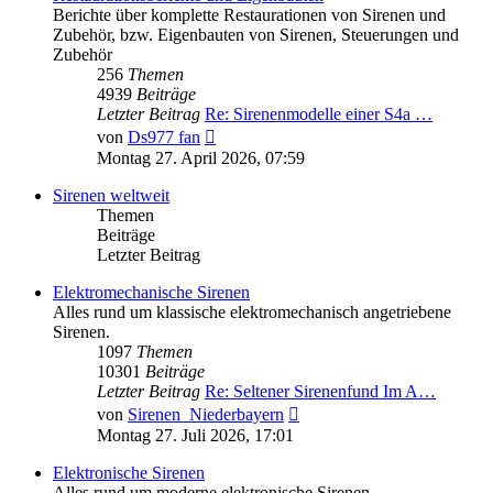
Berichte über komplette Restaurationen von Sirenen und
Zubehör, bzw. Eigenbauten von Sirenen, Steuerungen und
Zubehör
256
Themen
4939
Beiträge
Letzter Beitrag
Re: Sirenenmodelle einer S4a …
Neuester
von
Ds977 fan
Beitrag
Montag 27. April 2026, 07:59
Sirenen weltweit
Themen
Beiträge
Letzter Beitrag
Elektromechanische Sirenen
Alles rund um klassische elektromechanisch angetriebene
Sirenen.
1097
Themen
10301
Beiträge
Letzter Beitrag
Re: Seltener Sirenenfund Im A…
Neuester
von
Sirenen_Niederbayern
Beitrag
Montag 27. Juli 2026, 17:01
Elektronische Sirenen
Alles rund um moderne elektronische Sirenen.