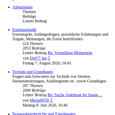
Allgemeines
Themen
Beiträge
Letzter Beitrag
Empfangshalle
Forenregeln, Anfängerfragen, persönliche Erfahrungen und
Ängste, Meinungen, die Foren betreffendes
224
Themen
2053
Beiträge
Letzter Beitrag
Re: Vorstellung Meinerseits
Neuester
von
Ds977 fan
Beitrag
Freitag 7. August 2026, 16:45
Technik und Grundlagen
Fragen und Antworten zur Technik von Sirenen,
Sirenensteuerungen, Auslösegeräte etc. sowie Grundlagen
287
Themen
2600
Beiträge
Letzter Beitrag
Re: Suche Anleitung für Sonne…
Neuester
von
MichaMTB
Beitrag
Montag 8. Juni 2026, 16:46
Restaurationsberichte und Eigenbauten