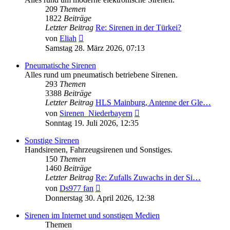
209
Themen
1822
Beiträge
Letzter Beitrag
Re: Sirenen in der Türkei?
Neuester
von
Eliah
Beitrag
Samstag 28. März 2026, 07:13
Pneumatische Sirenen
Alles rund um pneumatisch betriebene Sirenen.
293
Themen
3388
Beiträge
Letzter Beitrag
HLS Mainburg, Antenne der Gle…
Neuester
von
Sirenen_Niederbayern
Beitrag
Sonntag 19. Juli 2026, 12:35
Sonstige Sirenen
Handsirenen, Fahrzeugsirenen und Sonstiges.
150
Themen
1460
Beiträge
Letzter Beitrag
Re: Zufalls Zuwachs in der Si…
Neuester
von
Ds977 fan
Beitrag
Donnerstag 30. April 2026, 12:38
Sirenen im Internet und sonstigen Medien
Themen