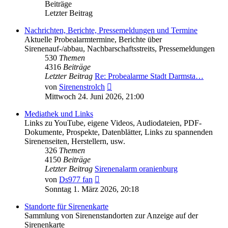
Beiträge
Letzter Beitrag
Nachrichten, Berichte, Pressemeldungen und Termine
Aktuelle Probealarmtermine, Berichte über
Sirenenauf-/abbau, Nachbarschaftsstreits, Pressemeldungen
530
Themen
4316
Beiträge
Letzter Beitrag
Re: Probealarme Stadt Darmsta…
Neuester
von
Sirenenstrolch
Beitrag
Mittwoch 24. Juni 2026, 21:00
Mediathek und Links
Links zu YouTube, eigene Videos, Audiodateien, PDF-
Dokumente, Prospekte, Datenblätter, Links zu spannenden
Sirenenseiten, Herstellern, usw.
326
Themen
4150
Beiträge
Letzter Beitrag
Sirenenalarm oranienburg
Neuester
von
Ds977 fan
Beitrag
Sonntag 1. März 2026, 20:18
Standorte für Sirenenkarte
Sammlung von Sirenenstandorten zur Anzeige auf der
Sirenenkarte