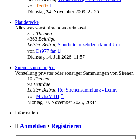
Neuester
von
Teefix
Beitrag
Dienstag 24. November 2009, 22:25
Plauderecke
Alles was sonst nirgendwo reinpasst
317
Themen
4363
Beiträge
Letzter Beitrag
Standorte in zehdenick und Um…
Neuester
von
Ds977 fan
Beitrag
Dienstag 14. Juli 2026, 11:57
Sirenensammlungen
Vorstellung privater oder sonstiger Sammlungen von Sirenen
10
Themen
92
Beiträge
Letzter Beitrag
Re: Sirenensammlung - Lenny
Neuester
von
MichaMTB
Beitrag
Montag 10. November 2025, 20:44
Information
Anmelden
•
Registrieren