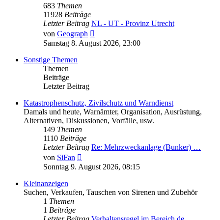
683
Themen
11928
Beiträge
Letzter Beitrag
NL - UT - Provinz Utrecht
Neuester
von
Geograph
Beitrag
Samstag 8. August 2026, 23:00
Sonstige Themen
Themen
Beiträge
Letzter Beitrag
Katastrophenschutz, Zivilschutz und Warndienst
Damals und heute, Warnämter, Organisation, Ausrüstung,
Alternativen, Diskussionen, Vorfälle, usw.
149
Themen
1110
Beiträge
Letzter Beitrag
Re: Mehrzweckanlage (Bunker) …
Neuester
von
SiFan
Beitrag
Sonntag 9. August 2026, 08:15
Kleinanzeigen
Suchen, Verkaufen, Tauschen von Sirenen und Zubehör
1
Themen
1
Beiträge
Letzter Beitrag
Verhaltensregel im Bereich de…