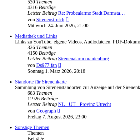
530
Themen
4316
Beiträge
Letzter Beitrag
Re: Probealarme Stadt Darmsta…
Neuester
von
Sirenenstrolch
Beitrag
Mittwoch 24. Juni 2026, 21:00
Mediathek und Links
Links zu YouTube, eigene Videos, Audiodateien, PDF-Dokumente
326
Themen
4150
Beiträge
Letzter Beitrag
Sirenenalarm oranienburg
Neuester
von
Ds977 fan
Beitrag
Sonntag 1. März 2026, 20:18
Standorte für Sirenenkarte
Sammlung von Sirenenstandorten zur Anzeige auf der Sirenenk
683
Themen
11926
Beiträge
Letzter Beitrag
NL - UT - Provinz Utrecht
Neuester
von
Geograph
Beitrag
Freitag 7. August 2026, 23:00
Sonstige Themen
Themen
Beiträge