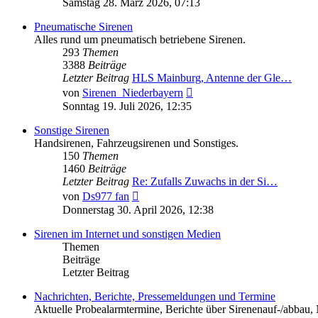
Samstag 28. März 2026, 07:13
Pneumatische Sirenen
Alles rund um pneumatisch betriebene Sirenen.
293
Themen
3388
Beiträge
Letzter Beitrag
HLS Mainburg, Antenne der Gle…
Neuester
von
Sirenen_Niederbayern
Beitrag
Sonntag 19. Juli 2026, 12:35
Sonstige Sirenen
Handsirenen, Fahrzeugsirenen und Sonstiges.
150
Themen
1460
Beiträge
Letzter Beitrag
Re: Zufalls Zuwachs in der Si…
Neuester
von
Ds977 fan
Beitrag
Donnerstag 30. April 2026, 12:38
Sirenen im Internet und sonstigen Medien
Themen
Beiträge
Letzter Beitrag
Nachrichten, Berichte, Pressemeldungen und Termine
Aktuelle Probealarmtermine, Berichte über Sirenenauf-/abbau, 