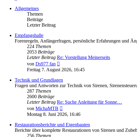
Allgemeines
Themen
Beiträge
Letzter Beitrag
Empfangshalle
Forenregeln, Anfängerfragen, persönliche Erfahrungen und Äng
224
Themen
2053
Beiträge
Letzter Beitrag
Re: Vorstellung Meinerseits
Neuester
von
Ds977 fan
Beitrag
Freitag 7. August 2026, 16:45
Technik und Grundlagen
Fragen und Antworten zur Technik von Sirenen, Sirenensteuer
287
Themen
2600
Beiträge
Letzter Beitrag
Re: Suche Anleitung für Sonne…
Neuester
von
MichaMTB
Beitrag
Montag 8. Juni 2026, 16:46
Restaurationsberichte und Eigenbauten
Berichte über komplette Restaurationen von Sirenen und Zube
256
Themen