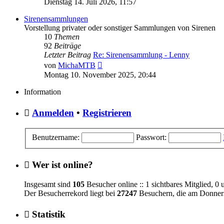
Dienstag 14. Juli 2026, 11:57
Sirenensammlungen
Vorstellung privater oder sonstiger Sammlungen von Sirenen
10
Themen
92
Beiträge
Letzter Beitrag
Re: Sirenensammlung - Lenny
Neuester
von
MichaMTB
Beitrag
Montag 10. November 2025, 20:44
Information
Anmelden
•
Registrieren
Benutzername:
Passwort:
Wer ist online?
Insgesamt sind
105
Besucher online :: 1 sichtbares Mitglied, 0
Der Besucherrekord liegt bei
27247
Besuchern, die am Donnerst
Statistik