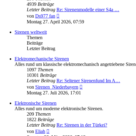
4939
Beiträge
Letzter Beitrag
Re: Sirenenmodelle einer S4a …
Neuester
von
Ds977 fan
Beitrag
Montag 27. April 2026, 07:59
Sirenen weltweit
Themen
Beiträge
Letzter Beitrag
Elektromechanische Sirenen
Alles rund um klassische elektromechanisch angetriebene Siren
1097
Themen
10301
Beiträge
Letzter Beitrag
Re: Seltener Sirenenfund Im A…
Neuester
von
Sirenen_Niederbayern
Beitrag
Montag 27. Juli 2026, 17:01
Elektronische Sirenen
Alles rund um moderne elektronische Sirenen.
209
Themen
1822
Beiträge
Letzter Beitrag
Re: Sirenen in der Türkei?
Neuester
von
Eliah
Beitrag