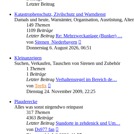
Letzter Beitrag
Katastrophenschutz, Zivilschutz und Warndienst
Damals und heute, Warnämter, Organisation, Ausrüstung, Altern
149
Themen
1109
Beiträge
Letzter Beitrag
Re: Mehrzweckanlage (Bunker) …
Neuester
von
Sirenen_Niederbayern
Beitrag
Donnerstag 6. August 2026, 06:51
Kleinanzeigen
Suchen, Verkaufen, Tauschen von Sirenen und Zubehör
1
Themen
1
Beiträge
Letzter Beitrag
Verhaltensregel im Bereich de…
Neuester
von
Teefix
Beitrag
Dienstag 24. November 2009, 22:25
Plauderecke
Alles was sonst nirgendwo reinpasst
317
Themen
4363
Beiträge
Letzter Beitrag
Standorte in zehdenick und Um…
Neuester
von
Ds977 fan
Beitrag