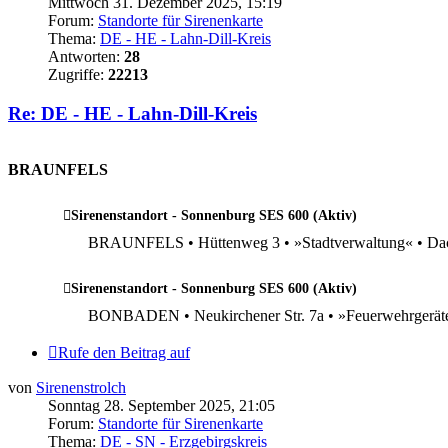
Mittwoch 31. Dezember 2025, 15:19
Forum:
Standorte für Sirenenkarte
Thema:
DE - HE - Lahn-Dill-Kreis
Antworten:
28
Zugriffe:
22213
Re: DE - HE - Lahn-Dill-Kreis
.
BRAUNFELS
Sirenenstandort - Sonnenburg SES 600 (Aktiv)
BRAUNFELS • Hüttenweg 3 • »Stadtverwaltung« • Dachm
Sirenenstandort - Sonnenburg SES 600 (Aktiv)
BONBADEN • Neukirchener Str. 7a • »Feuerwehrgerät
Rufe den Beitrag auf
von
Sirenenstrolch
Sonntag 28. September 2025, 21:05
Forum:
Standorte für Sirenenkarte
Thema:
DE - SN - Erzgebirgskreis