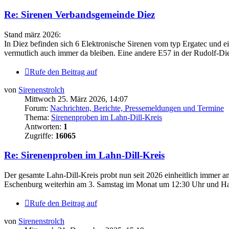
Re: Sirenen Verbandsgemeinde Diez
Stand märz 2026:
In Diez befinden sich 6 Elektronische Sirenen vom typ Ergatec und ei
vermutlich auch immer da bleiben. Eine andere E57 in der Rudolf-Diet
Rufe den Beitrag auf
von
Sirenenstrolch
Mittwoch 25. März 2026, 14:07
Forum:
Nachrichten, Berichte, Pressemeldungen und Termine
Thema:
Sirenenproben im Lahn-Dill-Kreis
Antworten:
1
Zugriffe:
16065
Re: Sirenenproben im Lahn-Dill-Kreis
Der gesamte Lahn-Dill-Kreis probt nun seit 2026 einheitlich immer
Eschenburg weiterhin am 3. Samstag im Monat um 12:30 Uhr und Hai
Rufe den Beitrag auf
von
Sirenenstrolch