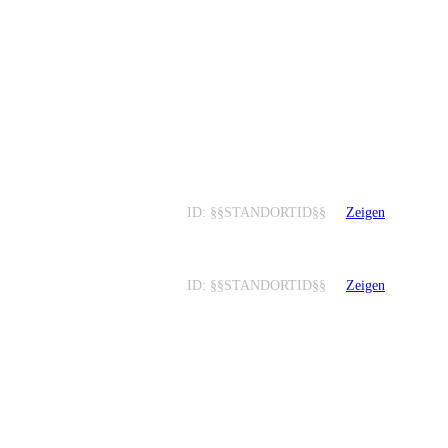
ID: §§STANDORTID§§
Zeigen
ID: §§STANDORTID§§
Zeigen