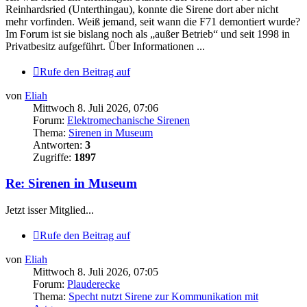
Reinhardsried (Unterthingau), konnte die Sirene dort aber nicht
mehr vorfinden. Weiß jemand, seit wann die F71 demontiert wurde?
Im Forum ist sie bislang noch als „außer Betrieb“ und seit 1998 in
Privatbesitz aufgeführt. Über Informationen ...
Rufe den Beitrag auf
von
Eliah
Mittwoch 8. Juli 2026, 07:06
Forum:
Elektromechanische Sirenen
Thema:
Sirenen in Museum
Antworten:
3
Zugriffe:
1897
Re: Sirenen in Museum
Jetzt isser Mitglied...
Rufe den Beitrag auf
von
Eliah
Mittwoch 8. Juli 2026, 07:05
Forum:
Plauderecke
Thema:
Specht nutzt Sirene zur Kommunikation mit