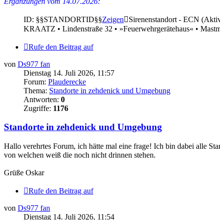
Ergänzungen vom 14.07.2026:
ID: §§STANDORTID§§
Zeigen
Sirenenstandort - ECN (Akti
KRAATZ • Lindenstraße 32 • »Feuerwehrgerätehaus« • Mast
Rufe den Beitrag auf
von
Ds977 fan
Dienstag 14. Juli 2026, 11:57
Forum:
Plauderecke
Thema:
Standorte in zehdenick und Umgebung
Antworten:
0
Zugriffe:
1176
Standorte in zehdenick und Umgebung
Hallo verehrtes Forum, ich hätte mal eine frage! Ich bin dabei alle 
von welchen weiß die noch nicht drinnen stehen.
Grüße Oskar
Rufe den Beitrag auf
von
Ds977 fan
Dienstag 14. Juli 2026, 11:54