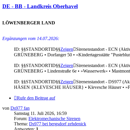
DE - BB - Landkreis Oberhavel
.
LÖWENBERGER LAND
Ergänzungen vom 14.07.2026:
ID: §§STANDORTID§§
Zeigen
Sirenenstandort - ECN (Akti
GRÜNEBERG • Dorfanger 50 • »Kindertagesstätte "Pustebl
ID: §§STANDORTID§§
Zeigen
Sirenenstandort - ECN (Akti
GRÜNEBERG • Lindenstraße 6e • »Wasserwerk« • Mastmont
ID: §§STANDORTID§§
Zeigen
Sirenenstandort - DS977 (Ak
HÄSEN {KLEVESCHE HÄUSER} • Klevesche Häuser • »Feu
Rufe den Beitrag auf
von
Ds977 fan
Samstag 11. Juli 2026, 16:59
Forum:
Elektromechanische Sirenen
Thema:
Ds977 bei bergsdorf zehdenick
Antworten:
1