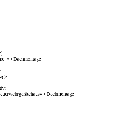
v)
ume"« • Dachmontage
v)
age
tiv)
erwehrgerätehaus« • Dachmontage