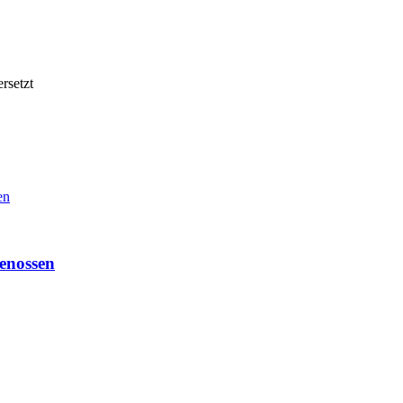
rsetzt
en
enossen