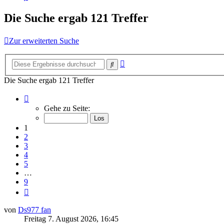
Die Suche ergab 121 Treffer
Zur erweiterten Suche
Erweiterte
Suche
Suche
Die Suche ergab 121 Treffer
Seite
1
Gehe zu Seite:
von
9
1
2
3
4
5
…
9
Nächste
von
Ds977 fan
Freitag 7. August 2026, 16:45