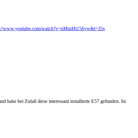
s://www.youtube.com/watch?v=nMspHt156yw&t=35s
 habe bei Zufall diese interessant installierte E57 gefunden. Ist