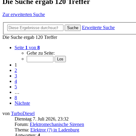
Die Suche ergab 120 Treffer
Zur erweiterten Suche
Erweiterte Suche
Suche
Die Suche ergab 120 Treffer
Seite
1
von
8
Gehe zu Seite:
1
2
3
4
5
…
8
Nächste
von
TurboDiesel
Dienstag 7. Juli 2026, 23:32
Forum:
Elektromechanische Sirenen
Thema:
Elektror (?) in Ladenburg
Antworten:
4