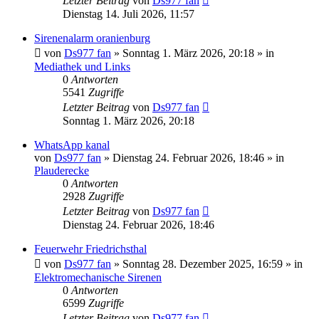
Letzter Beitrag
von
Ds977 fan
Dienstag 14. Juli 2026, 11:57
Sirenenalarm oranienburg
von
Ds977 fan
»
Sonntag 1. März 2026, 20:18
» in
Mediathek und Links
0
Antworten
5541
Zugriffe
Letzter Beitrag
von
Ds977 fan
Sonntag 1. März 2026, 20:18
WhatsApp kanal
von
Ds977 fan
»
Dienstag 24. Februar 2026, 18:46
» in
Plauderecke
0
Antworten
2928
Zugriffe
Letzter Beitrag
von
Ds977 fan
Dienstag 24. Februar 2026, 18:46
Feuerwehr Friedrichsthal
von
Ds977 fan
»
Sonntag 28. Dezember 2025, 16:59
» in
Elektromechanische Sirenen
0
Antworten
6599
Zugriffe
Letzter Beitrag
von
Ds977 fan