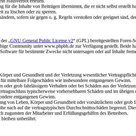
in Hausverbot erteilen.
für die Inhalte von Beiträgen übernimmt, die er nicht selbst erstellt 
it zu löschen oder zu sperren.
uändern, sofern sie gegen o. g. Regeln verstoßen oder geeignet sind, 
 der „
GNU General Public License v2
“ (GPL) bereitgestellten Foren
hige Community unter www.phpbb.de zur Verfügung gestellt. Beide hab
oftware für bestimmte Zwecke nicht untersagen oder auf Inhalte frem
rper und Gesundheit und der Verletzung wesentlicher Vertragspflichten
ch für mittelbare Folgeschäden wie insbesondere entgangenen Gewinn.
em oder grob fahrlässigem Verhalten oder bei Schäden aus der Verletz
i Vertragsschluss typischerweise vorhersehbaren Schäden und im übrigen
besondere entgangenen Gewinn.
ng von Leben, Körper und Gesundheit oder vorsätzlichem oder grob fah
e nach auf die vertragstypischen Durchschnittsschäden begrenzt. Dies
h zugunsten der Mitarbeiter und Erfüllungsgehilfen des Betreibers.
bleiben unberührt.