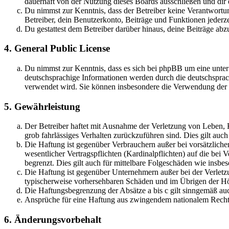
dauerhaft von der Nutzung dieses Boards ausschließen und dir e
Du nimmst zur Kenntnis, dass der Betreiber keine Verantwortung 
Betreiber, dein Benutzerkonto, Beiträge und Funktionen jederze
Du gestattest dem Betreiber darüber hinaus, deine Beiträge abz
4. General Public License
Du nimmst zur Kenntnis, dass es sich bei phpBB um eine unter
deutschsprachige Informationen werden durch die deutschsprac
verwendet wird. Sie können insbesondere die Verwendung der S
5. Gewährleistung
Der Betreiber haftet mit Ausnahme der Verletzung von Leben, Kö
grob fahrlässiges Verhalten zurückzuführen sind. Dies gilt au
Die Haftung ist gegenüber Verbrauchern außer bei vorsätzlich
wesentlicher Vertragspflichten (Kardinalpflichten) auf die be
begrenzt. Dies gilt auch für mittelbare Folgeschäden wie ins
Die Haftung ist gegenüber Unternehmern außer bei der Verletzu
typischerweise vorhersehbaren Schäden und im Übrigen der Höh
Die Haftungsbegrenzung der Absätze a bis c gilt sinngemäß auc
Ansprüche für eine Haftung aus zwingendem nationalem Recht 
6. Änderungsvorbehalt