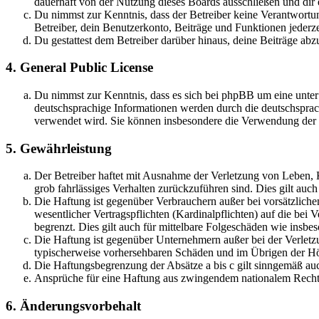
dauerhaft von der Nutzung dieses Boards ausschließen und dir e
Du nimmst zur Kenntnis, dass der Betreiber keine Verantwortung 
Betreiber, dein Benutzerkonto, Beiträge und Funktionen jederze
Du gestattest dem Betreiber darüber hinaus, deine Beiträge abz
4. General Public License
Du nimmst zur Kenntnis, dass es sich bei phpBB um eine unter
deutschsprachige Informationen werden durch die deutschsprac
verwendet wird. Sie können insbesondere die Verwendung der S
5. Gewährleistung
Der Betreiber haftet mit Ausnahme der Verletzung von Leben, Kö
grob fahrlässiges Verhalten zurückzuführen sind. Dies gilt au
Die Haftung ist gegenüber Verbrauchern außer bei vorsätzlich
wesentlicher Vertragspflichten (Kardinalpflichten) auf die be
begrenzt. Dies gilt auch für mittelbare Folgeschäden wie ins
Die Haftung ist gegenüber Unternehmern außer bei der Verletzu
typischerweise vorhersehbaren Schäden und im Übrigen der Höh
Die Haftungsbegrenzung der Absätze a bis c gilt sinngemäß auc
Ansprüche für eine Haftung aus zwingendem nationalem Recht 
6. Änderungsvorbehalt