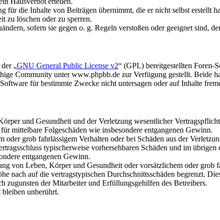
in Hausverbot erteilen.
für die Inhalte von Beiträgen übernimmt, die er nicht selbst erstellt 
it zu löschen oder zu sperren.
uändern, sofern sie gegen o. g. Regeln verstoßen oder geeignet sind, 
 der „
GNU General Public License v2
“ (GPL) bereitgestellten Foren
hige Community unter www.phpbb.de zur Verfügung gestellt. Beide hab
oftware für bestimmte Zwecke nicht untersagen oder auf Inhalte frem
rper und Gesundheit und der Verletzung wesentlicher Vertragspflichten
ch für mittelbare Folgeschäden wie insbesondere entgangenen Gewinn.
em oder grob fahrlässigem Verhalten oder bei Schäden aus der Verletz
i Vertragsschluss typischerweise vorhersehbaren Schäden und im übrigen
besondere entgangenen Gewinn.
ng von Leben, Körper und Gesundheit oder vorsätzlichem oder grob fah
e nach auf die vertragstypischen Durchschnittsschäden begrenzt. Dies
h zugunsten der Mitarbeiter und Erfüllungsgehilfen des Betreibers.
bleiben unberührt.