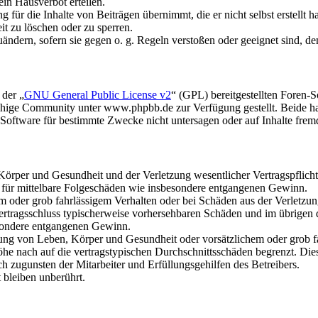
in Hausverbot erteilen.
für die Inhalte von Beiträgen übernimmt, die er nicht selbst erstellt 
it zu löschen oder zu sperren.
uändern, sofern sie gegen o. g. Regeln verstoßen oder geeignet sind, 
 der „
GNU General Public License v2
“ (GPL) bereitgestellten Foren
hige Community unter www.phpbb.de zur Verfügung gestellt. Beide hab
oftware für bestimmte Zwecke nicht untersagen oder auf Inhalte frem
rper und Gesundheit und der Verletzung wesentlicher Vertragspflichten
ch für mittelbare Folgeschäden wie insbesondere entgangenen Gewinn.
em oder grob fahrlässigem Verhalten oder bei Schäden aus der Verletz
i Vertragsschluss typischerweise vorhersehbaren Schäden und im übrigen
besondere entgangenen Gewinn.
ng von Leben, Körper und Gesundheit oder vorsätzlichem oder grob fah
e nach auf die vertragstypischen Durchschnittsschäden begrenzt. Dies
h zugunsten der Mitarbeiter und Erfüllungsgehilfen des Betreibers.
bleiben unberührt.