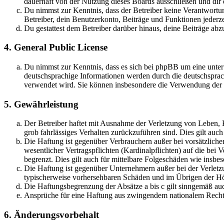
dauerhaft von der Nutzung dieses Boards ausschließen und dir e
Du nimmst zur Kenntnis, dass der Betreiber keine Verantwortung 
Betreiber, dein Benutzerkonto, Beiträge und Funktionen jederze
Du gestattest dem Betreiber darüber hinaus, deine Beiträge abz
4. General Public License
Du nimmst zur Kenntnis, dass es sich bei phpBB um eine unter
deutschsprachige Informationen werden durch die deutschsprac
verwendet wird. Sie können insbesondere die Verwendung der S
5. Gewährleistung
Der Betreiber haftet mit Ausnahme der Verletzung von Leben, Kö
grob fahrlässiges Verhalten zurückzuführen sind. Dies gilt au
Die Haftung ist gegenüber Verbrauchern außer bei vorsätzlich
wesentlicher Vertragspflichten (Kardinalpflichten) auf die be
begrenzt. Dies gilt auch für mittelbare Folgeschäden wie ins
Die Haftung ist gegenüber Unternehmern außer bei der Verletzu
typischerweise vorhersehbaren Schäden und im Übrigen der Höh
Die Haftungsbegrenzung der Absätze a bis c gilt sinngemäß auc
Ansprüche für eine Haftung aus zwingendem nationalem Recht 
6. Änderungsvorbehalt