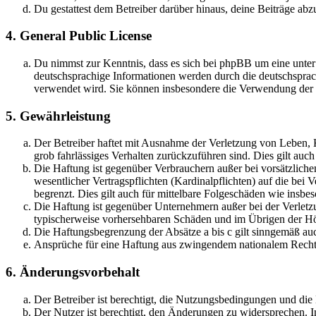
Du gestattest dem Betreiber darüber hinaus, deine Beiträge abz
4. General Public License
Du nimmst zur Kenntnis, dass es sich bei phpBB um eine unter
deutschsprachige Informationen werden durch die deutschsprac
verwendet wird. Sie können insbesondere die Verwendung der S
5. Gewährleistung
Der Betreiber haftet mit Ausnahme der Verletzung von Leben, Kö
grob fahrlässiges Verhalten zurückzuführen sind. Dies gilt au
Die Haftung ist gegenüber Verbrauchern außer bei vorsätzlich
wesentlicher Vertragspflichten (Kardinalpflichten) auf die be
begrenzt. Dies gilt auch für mittelbare Folgeschäden wie ins
Die Haftung ist gegenüber Unternehmern außer bei der Verletzu
typischerweise vorhersehbaren Schäden und im Übrigen der Höh
Die Haftungsbegrenzung der Absätze a bis c gilt sinngemäß auc
Ansprüche für eine Haftung aus zwingendem nationalem Recht 
6. Änderungsvorbehalt
Der Betreiber ist berechtigt, die Nutzungsbedingungen und di
Der Nutzer ist berechtigt, den Änderungen zu widersprechen. I