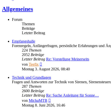
Allgemeines
Forum
Themen
Beiträge
Letzter Beitrag
Empfangshalle
Forenregeln, Anfängerfragen, persönliche Erfahrungen und Äng
224
Themen
2052
Beiträge
Letzter Beitrag
Re: Vorstellung Meinerseits
Neuester
von
Teefix
Beitrag
Montag 3. August 2026, 08:40
Technik und Grundlagen
Fragen und Antworten zur Technik von Sirenen, Sirenensteuer
287
Themen
2600
Beiträge
Letzter Beitrag
Re: Suche Anleitung für Sonne…
Neuester
von
MichaMTB
Beitrag
Montag 8. Juni 2026, 16:46