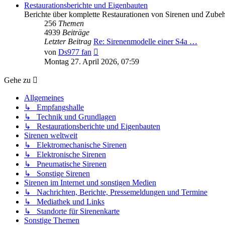
Restaurationsberichte und Eigenbauten
Berichte über komplette Restaurationen von Sirenen und Zube
256
Themen
4939
Beiträge
Letzter Beitrag
Re: Sirenenmodelle einer S4a …
Neuester
von
Ds977 fan
Beitrag
Montag 27. April 2026, 07:59
Gehe zu
Allgemeines
↳ Empfangshalle
↳ Technik und Grundlagen
↳ Restaurationsberichte und Eigenbauten
Sirenen weltweit
↳ Elektromechanische Sirenen
↳ Elektronische Sirenen
↳ Pneumatische Sirenen
↳ Sonstige Sirenen
Sirenen im Internet und sonstigen Medien
↳ Nachrichten, Berichte, Pressemeldungen und Termine
↳ Mediathek und Links
↳ Standorte für Sirenenkarte
Sonstige Themen