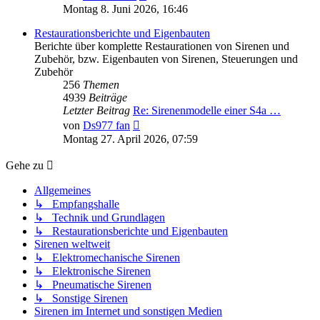
Beitrag
Montag 8. Juni 2026, 16:46
Restaurationsberichte und Eigenbauten
Berichte über komplette Restaurationen von Sirenen und
Zubehör, bzw. Eigenbauten von Sirenen, Steuerungen und
Zubehör
256
Themen
4939
Beiträge
Letzter Beitrag
Re: Sirenenmodelle einer S4a …
Neuester
von
Ds977 fan
Beitrag
Montag 27. April 2026, 07:59
Gehe zu
Allgemeines
↳ Empfangshalle
↳ Technik und Grundlagen
↳ Restaurationsberichte und Eigenbauten
Sirenen weltweit
↳ Elektromechanische Sirenen
↳ Elektronische Sirenen
↳ Pneumatische Sirenen
↳ Sonstige Sirenen
Sirenen im Internet und sonstigen Medien