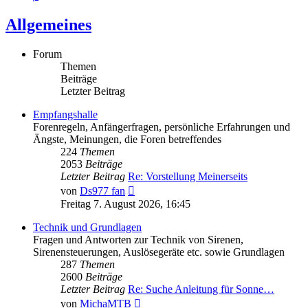
Allgemeines
Forum
Themen
Beiträge
Letzter Beitrag
Empfangshalle
Forenregeln, Anfängerfragen, persönliche Erfahrungen und
Ängste, Meinungen, die Foren betreffendes
224
Themen
2053
Beiträge
Letzter Beitrag
Re: Vorstellung Meinerseits
Neuester
von
Ds977 fan
Beitrag
Freitag 7. August 2026, 16:45
Technik und Grundlagen
Fragen und Antworten zur Technik von Sirenen,
Sirenensteuerungen, Auslösegeräte etc. sowie Grundlagen
287
Themen
2600
Beiträge
Letzter Beitrag
Re: Suche Anleitung für Sonne…
Neuester
von
MichaMTB