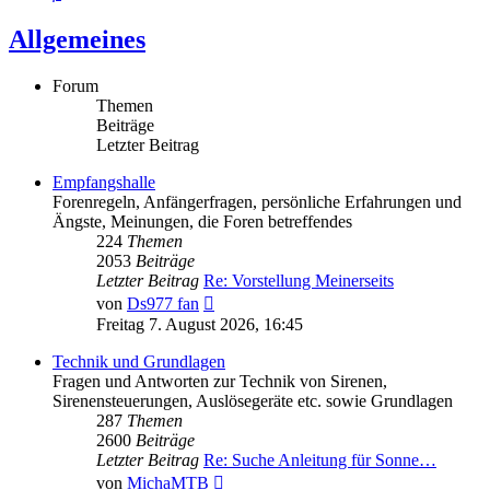
Allgemeines
Forum
Themen
Beiträge
Letzter Beitrag
Empfangshalle
Forenregeln, Anfängerfragen, persönliche Erfahrungen und
Ängste, Meinungen, die Foren betreffendes
224
Themen
2053
Beiträge
Letzter Beitrag
Re: Vorstellung Meinerseits
Neuester
von
Ds977 fan
Beitrag
Freitag 7. August 2026, 16:45
Technik und Grundlagen
Fragen und Antworten zur Technik von Sirenen,
Sirenensteuerungen, Auslösegeräte etc. sowie Grundlagen
287
Themen
2600
Beiträge
Letzter Beitrag
Re: Suche Anleitung für Sonne…
Neuester
von
MichaMTB