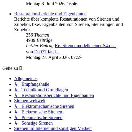
Beitrag
Montag 8. Juni 2026, 16:46
Restaurationsberichte und Eigenbauten
Berichte über komplette Restaurationen von Sirenen und
Zubehör, bzw. Eigenbauten von Sirenen, Steuerungen und
Zubehör
256
Themen
4939
Beiträge
Letzter Beitrag
Re: Sirenenmodelle einer S4a …
Neuester
von
Ds977 fan
Beitrag
Montag 27. April 2026, 07:59
Gehe zu
Allgemeines
↳ Empfangshalle
↳ Technik und Grundlagen
↳ Restaurationsberichte und Eigenbauten
Sirenen weltweit
↳ Elektromechanische Sirenen
↳ Elektronische Sirenen
↳ Pneumatische Sirenen
↳ Sonstige Sirenen
Sirenen im Internet und sonstigen Medien