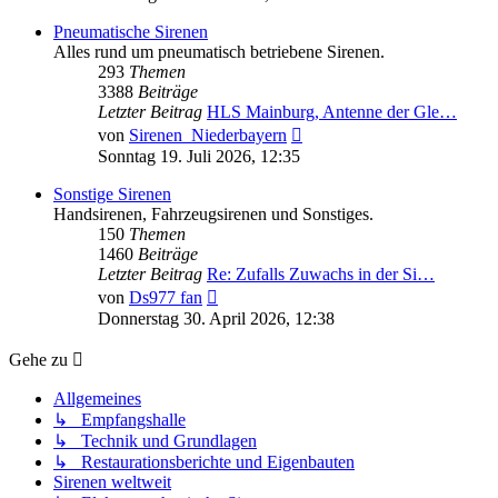
Pneumatische Sirenen
Alles rund um pneumatisch betriebene Sirenen.
293
Themen
3388
Beiträge
Letzter Beitrag
HLS Mainburg, Antenne der Gle…
Neuester
von
Sirenen_Niederbayern
Beitrag
Sonntag 19. Juli 2026, 12:35
Sonstige Sirenen
Handsirenen, Fahrzeugsirenen und Sonstiges.
150
Themen
1460
Beiträge
Letzter Beitrag
Re: Zufalls Zuwachs in der Si…
Neuester
von
Ds977 fan
Beitrag
Donnerstag 30. April 2026, 12:38
Gehe zu
Allgemeines
↳ Empfangshalle
↳ Technik und Grundlagen
↳ Restaurationsberichte und Eigenbauten
Sirenen weltweit