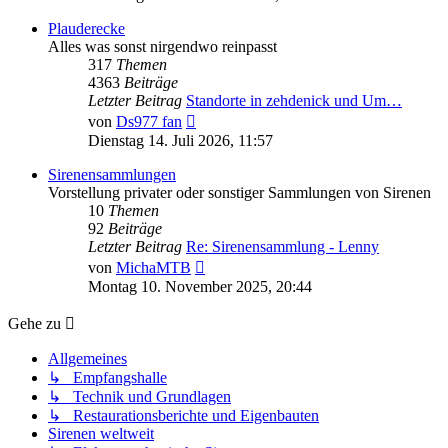
Plauderecke
Alles was sonst nirgendwo reinpasst
317
Themen
4363
Beiträge
Letzter Beitrag
Standorte in zehdenick und Um…
Neuester
von
Ds977 fan
Beitrag
Dienstag 14. Juli 2026, 11:57
Sirenensammlungen
Vorstellung privater oder sonstiger Sammlungen von Sirenen
10
Themen
92
Beiträge
Letzter Beitrag
Re: Sirenensammlung - Lenny
Neuester
von
MichaMTB
Beitrag
Montag 10. November 2025, 20:44
Gehe zu
Allgemeines
↳ Empfangshalle
↳ Technik und Grundlagen
↳ Restaurationsberichte und Eigenbauten
Sirenen weltweit