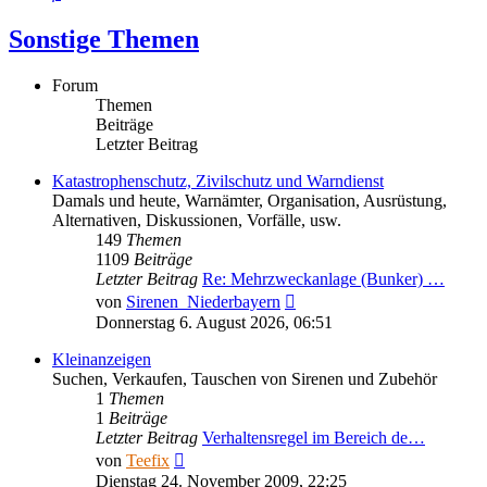
Sonstige Themen
Forum
Themen
Beiträge
Letzter Beitrag
Katastrophenschutz, Zivilschutz und Warndienst
Damals und heute, Warnämter, Organisation, Ausrüstung,
Alternativen, Diskussionen, Vorfälle, usw.
149
Themen
1109
Beiträge
Letzter Beitrag
Re: Mehrzweckanlage (Bunker) …
Neuester
von
Sirenen_Niederbayern
Beitrag
Donnerstag 6. August 2026, 06:51
Kleinanzeigen
Suchen, Verkaufen, Tauschen von Sirenen und Zubehör
1
Themen
1
Beiträge
Letzter Beitrag
Verhaltensregel im Bereich de…
Neuester
von
Teefix
Beitrag
Dienstag 24. November 2009, 22:25