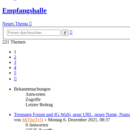
Empfangshalle
Neues Thema
Erweiterte
Suche
Suche
221 Themen
1
2
3
4
5
Nächste
Bekanntmachungen
Antworten
Zugriffe
Letzter Beitrag
Trennung Forum und IG-WaSi, neue URL, neuer Name, Nutzu
von
MiThoTyN
»
Montag 6. Dezember 2021, 08:37
0
Antworten