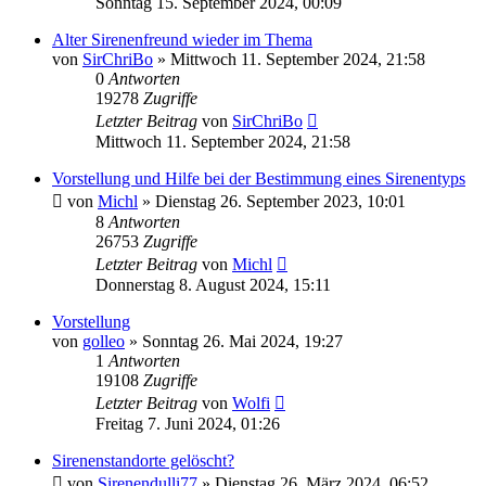
Sonntag 15. September 2024, 00:09
Alter Sirenenfreund wieder im Thema
von
SirChriBo
»
Mittwoch 11. September 2024, 21:58
0
Antworten
19278
Zugriffe
Letzter Beitrag
von
SirChriBo
Mittwoch 11. September 2024, 21:58
Vorstellung und Hilfe bei der Bestimmung eines Sirenentyps
von
Michl
»
Dienstag 26. September 2023, 10:01
8
Antworten
26753
Zugriffe
Letzter Beitrag
von
Michl
Donnerstag 8. August 2024, 15:11
Vorstellung
von
golleo
»
Sonntag 26. Mai 2024, 19:27
1
Antworten
19108
Zugriffe
Letzter Beitrag
von
Wolfi
Freitag 7. Juni 2024, 01:26
Sirenenstandorte gelöscht?
von
Sirenendulli77
»
Dienstag 26. März 2024, 06:52