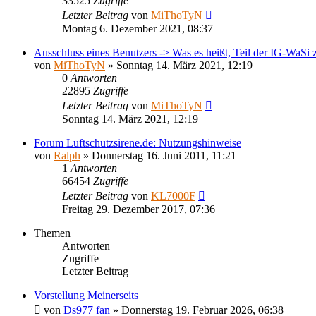
33525
Zugriffe
Letzter Beitrag
von
MiThoTyN
Montag 6. Dezember 2021, 08:37
Ausschluss eines Benutzers -> Was es heißt, Teil der IG-WaSi
von
MiThoTyN
»
Sonntag 14. März 2021, 12:19
0
Antworten
22895
Zugriffe
Letzter Beitrag
von
MiThoTyN
Sonntag 14. März 2021, 12:19
Forum Luftschutzsirene.de: Nutzungshinweise
von
Ralph
»
Donnerstag 16. Juni 2011, 11:21
1
Antworten
66454
Zugriffe
Letzter Beitrag
von
KL7000F
Freitag 29. Dezember 2017, 07:36
Themen
Antworten
Zugriffe
Letzter Beitrag
Vorstellung Meinerseits
von
Ds977 fan
»
Donnerstag 19. Februar 2026, 06:38