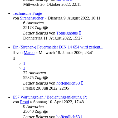
Mittwoch 26. Oktober 2022, 22:11
Technische Frage
von
Sirenensucher
»
Dienstag 9. August 2022, 10:11
6
Antworten
25173
Zugriffe
Letzter Beitrag
von
Totusignotus
Donnerstag 11. August 2022, 15:27
Ein (Sirenen-) Feuermelder DIN 14 654 wird zerlegt...
von
Marco
»
Mittwoch 18. Januar 2006, 23:41
1
2
22
Antworten
55875
Zugriffe
Letzter Beitrag
von
hoffendlichS3
Freitag 29. Juli 2022, 22:05
E57 Wartungsplan / Bedienungsanleitung (?)
von
Protti
»
Sonntag 10. April 2022, 17:48
9
Antworten
25040
Zugriffe
Letzter Beitrag
von
hoffendlichS3