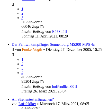
1
2
3
30
Antworten
66046
Zugriffe
Letzter Beitrag
von
E57Stif
Sonntag 11. April 2021, 08:29
Der Fernwirkempfänger Sonnenburg MS200-MPS 4c
von
FunkerVogth
»
Dienstag 27. Dezember 2005, 16:25
1
2
3
4
46
Antworten
95204
Zugriffe
Letzter Beitrag
von
hoffendlichS3
Freitag 26. März 2021, 23:04
An Sirenentest mitmachen?
von
Luisfeldker
»
Mittwoch 17. März 2021, 08:05
4
Antworten