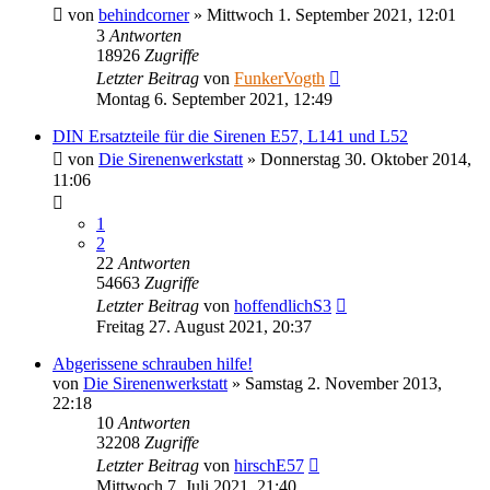
von
behindcorner
»
Mittwoch 1. September 2021, 12:01
3
Antworten
18926
Zugriffe
Letzter Beitrag
von
FunkerVogth
Montag 6. September 2021, 12:49
DIN Ersatzteile für die Sirenen E57, L141 und L52
von
Die Sirenenwerkstatt
»
Donnerstag 30. Oktober 2014,
11:06
1
2
22
Antworten
54663
Zugriffe
Letzter Beitrag
von
hoffendlichS3
Freitag 27. August 2021, 20:37
Abgerissene schrauben hilfe!
von
Die Sirenenwerkstatt
»
Samstag 2. November 2013,
22:18
10
Antworten
32208
Zugriffe
Letzter Beitrag
von
hirschE57
Mittwoch 7. Juli 2021, 21:40