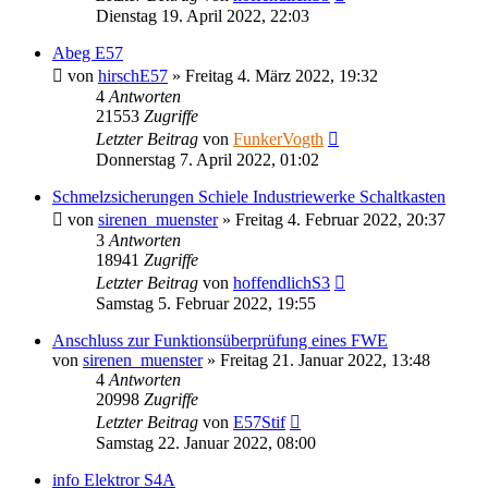
Dienstag 19. April 2022, 22:03
Abeg E57
von
hirschE57
»
Freitag 4. März 2022, 19:32
4
Antworten
21553
Zugriffe
Letzter Beitrag
von
FunkerVogth
Donnerstag 7. April 2022, 01:02
Schmelzsicherungen Schiele Industriewerke Schaltkasten
von
sirenen_muenster
»
Freitag 4. Februar 2022, 20:37
3
Antworten
18941
Zugriffe
Letzter Beitrag
von
hoffendlichS3
Samstag 5. Februar 2022, 19:55
Anschluss zur Funktionsüberprüfung eines FWE
von
sirenen_muenster
»
Freitag 21. Januar 2022, 13:48
4
Antworten
20998
Zugriffe
Letzter Beitrag
von
E57Stif
Samstag 22. Januar 2022, 08:00
info Elektror S4A