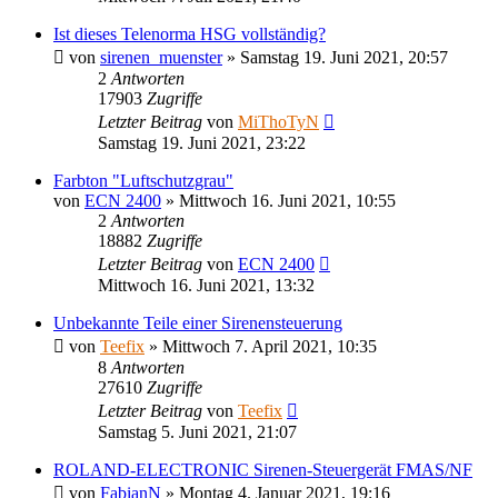
Ist dieses Telenorma HSG vollständig?
von
sirenen_muenster
»
Samstag 19. Juni 2021, 20:57
2
Antworten
17903
Zugriffe
Letzter Beitrag
von
MiThoTyN
Samstag 19. Juni 2021, 23:22
Farbton "Luftschutzgrau"
von
ECN 2400
»
Mittwoch 16. Juni 2021, 10:55
2
Antworten
18882
Zugriffe
Letzter Beitrag
von
ECN 2400
Mittwoch 16. Juni 2021, 13:32
Unbekannte Teile einer Sirenensteuerung
von
Teefix
»
Mittwoch 7. April 2021, 10:35
8
Antworten
27610
Zugriffe
Letzter Beitrag
von
Teefix
Samstag 5. Juni 2021, 21:07
ROLAND-ELECTRONIC Sirenen-Steuergerät FMAS/NF
von
FabianN
»
Montag 4. Januar 2021, 19:16