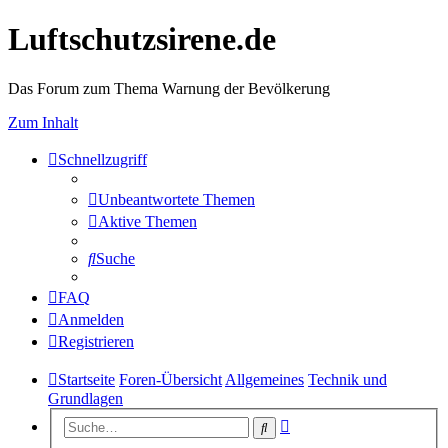
Luftschutzsirene.de
Das Forum zum Thema Warnung der Bevölkerung
Zum Inhalt
Schnellzugriff
Unbeantwortete Themen
Aktive Themen
Suche
FAQ
Anmelden
Registrieren
Startseite
Foren-Übersicht
Allgemeines
Technik und
Grundlagen
Erweiterte
Suche
Suche