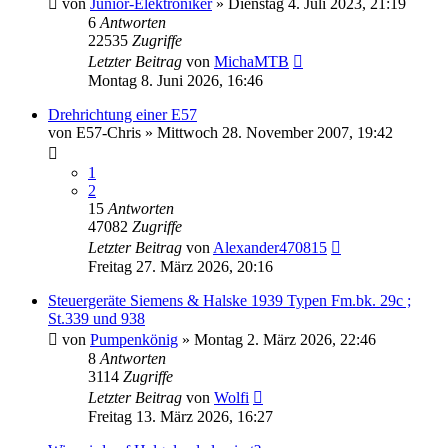
von
Junior-Elektroniker
»
Dienstag 4. Juli 2023, 21:19
6
Antworten
22535
Zugriffe
Letzter Beitrag
von
MichaMTB
Montag 8. Juni 2026, 16:46
Drehrichtung einer E57
von
E57-Chris
»
Mittwoch 28. November 2007, 19:42
1
2
15
Antworten
47082
Zugriffe
Letzter Beitrag
von
Alexander470815
Freitag 27. März 2026, 20:16
Steuergeräte Siemens & Halske 1939 Typen Fm.bk. 29c ;
St.339 und 938
von
Pumpenkönig
»
Montag 2. März 2026, 22:46
8
Antworten
3114
Zugriffe
Letzter Beitrag
von
Wolfi
Freitag 13. März 2026, 16:27