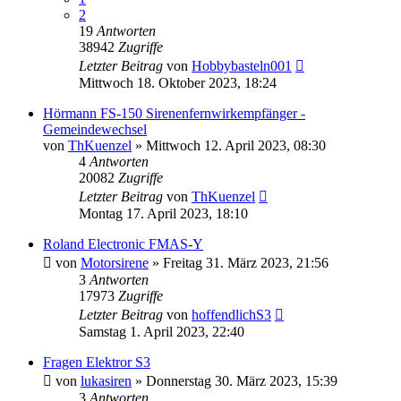
2
19
Antworten
38942
Zugriffe
Letzter Beitrag
von
Hobbybasteln001
Mittwoch 18. Oktober 2023, 18:24
Hörmann FS-150 Sirenenfernwirkempfänger -
Gemeindewechsel
von
ThKuenzel
»
Mittwoch 12. April 2023, 08:30
4
Antworten
20082
Zugriffe
Letzter Beitrag
von
ThKuenzel
Montag 17. April 2023, 18:10
Roland Electronic FMAS-Y
von
Motorsirene
»
Freitag 31. März 2023, 21:56
3
Antworten
17973
Zugriffe
Letzter Beitrag
von
hoffendlichS3
Samstag 1. April 2023, 22:40
Fragen Elektror S3
von
lukasiren
»
Donnerstag 30. März 2023, 15:39
3
Antworten