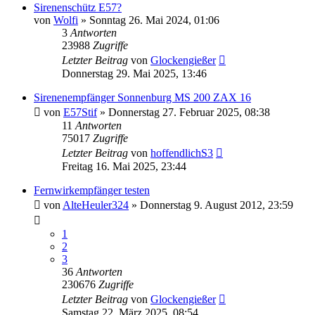
Sirenenschütz E57?
von
Wolfi
»
Sonntag 26. Mai 2024, 01:06
3
Antworten
23988
Zugriffe
Letzter Beitrag
von
Glockengießer
Donnerstag 29. Mai 2025, 13:46
Sirenenempfänger Sonnenburg MS 200 ZAX 16
von
E57Stif
»
Donnerstag 27. Februar 2025, 08:38
11
Antworten
75017
Zugriffe
Letzter Beitrag
von
hoffendlichS3
Freitag 16. Mai 2025, 23:44
Fernwirkempfänger testen
von
AlteHeuler324
»
Donnerstag 9. August 2012, 23:59
1
2
3
36
Antworten
230676
Zugriffe
Letzter Beitrag
von
Glockengießer
Samstag 22. März 2025, 08:54