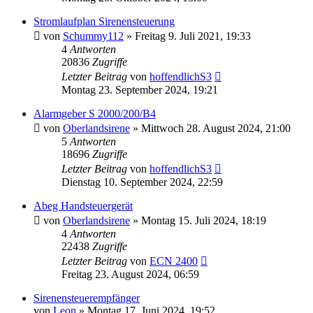
Stromlaufplan Sirenensteuerung
von
Schummy112
»
Freitag 9. Juli 2021, 19:33
4
Antworten
20836
Zugriffe
Letzter Beitrag
von
hoffendlichS3
Montag 23. September 2024, 19:21
Alarmgeber S 2000/200/B4
von
Oberlandsirene
»
Mittwoch 28. August 2024, 21:00
5
Antworten
18696
Zugriffe
Letzter Beitrag
von
hoffendlichS3
Dienstag 10. September 2024, 22:59
Abeg Handsteuergerät
von
Oberlandsirene
»
Montag 15. Juli 2024, 18:19
4
Antworten
22438
Zugriffe
Letzter Beitrag
von
ECN 2400
Freitag 23. August 2024, 06:59
Sirenensteuerempfänger
von
Leon
»
Montag 17. Juni 2024, 19:52