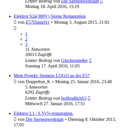
Letzter Beitrag
von
Die Sirenenwerkstatt
Montag 18. April 2016, 15:19
Elektror S2a(380V) Sirene Restauration
von
E57Daniel11
»
Montag 3. August 2015, 21:02
1
2
3
31
Antworten
26013
Zugriffe
Letzter Beitrag
von
Glockengießer
Sonntag 17. April 2016, 11:05
Mein Projekt: Siemens LOGO an der E57
von
Doppelton_K
»
Montag 25. Januar 2016, 23:48
5
Antworten
6292
Zugriffe
Letzter Beitrag
von
hoffendlichS3
Mittwoch 27. Januar 2016, 17:51
Elektror L1 / S V(5) restauration.
von
Die Sirenenwerkstatt
»
Dienstag 8. Oktober 2013,
17:05