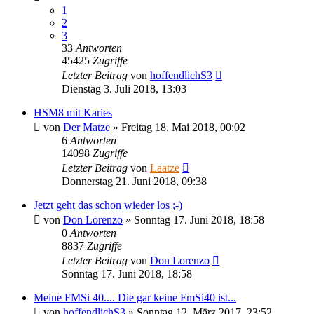
1
2
3
33
Antworten
45425
Zugriffe
Letzter Beitrag
von
hoffendlichS3
Dienstag 3. Juli 2018, 13:03
HSM8 mit Karies
von
Der Matze
»
Freitag 18. Mai 2018, 00:02
6
Antworten
14098
Zugriffe
Letzter Beitrag
von
Laatze
Donnerstag 21. Juni 2018, 09:38
Jetzt geht das schon wieder los ;-)
von
Don Lorenzo
»
Sonntag 17. Juni 2018, 18:58
0
Antworten
8837
Zugriffe
Letzter Beitrag
von
Don Lorenzo
Sonntag 17. Juni 2018, 18:58
Meine FMSi 40.... Die gar keine FmSi40 ist...
von
hoffendlichS3
»
Sonntag 12. März 2017, 23:52