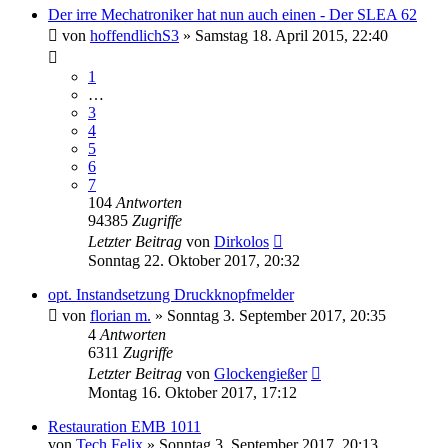
Der irre Mechatroniker hat nun auch einen - Der SLEA 62
von
hoffendlichS3
»
Samstag 18. April 2015, 22:40
1
…
3
4
5
6
7
104
Antworten
94385
Zugriffe
Letzter Beitrag
von
Dirkolos
Sonntag 22. Oktober 2017, 20:32
opt. Instandsetzung Druckknopfmelder
von
florian m.
»
Sonntag 3. September 2017, 20:35
4
Antworten
6311
Zugriffe
Letzter Beitrag
von
Glockengießer
Montag 16. Oktober 2017, 17:12
Restauration EMB 1011
von
Tech Felix
»
Sonntag 3. September 2017, 20:13