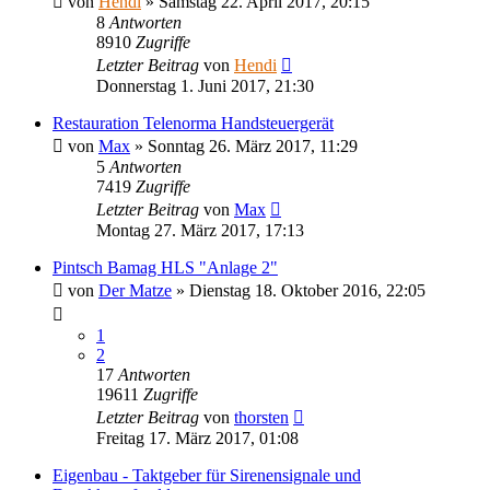
von
Hendi
»
Samstag 22. April 2017, 20:15
8
Antworten
8910
Zugriffe
Letzter Beitrag
von
Hendi
Donnerstag 1. Juni 2017, 21:30
Restauration Telenorma Handsteuergerät
von
Max
»
Sonntag 26. März 2017, 11:29
5
Antworten
7419
Zugriffe
Letzter Beitrag
von
Max
Montag 27. März 2017, 17:13
Pintsch Bamag HLS "Anlage 2"
von
Der Matze
»
Dienstag 18. Oktober 2016, 22:05
1
2
17
Antworten
19611
Zugriffe
Letzter Beitrag
von
thorsten
Freitag 17. März 2017, 01:08
Eigenbau - Taktgeber für Sirenensignale und