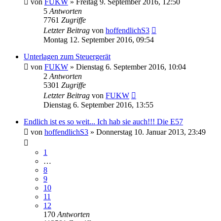
von
FUKW
»
Freitag 9. September 2016, 12:50
5
Antworten
7761
Zugriffe
Letzter Beitrag
von
hoffendlichS3
Montag 12. September 2016, 09:54
Unterlagen zum Steuergerät
von
FUKW
»
Dienstag 6. September 2016, 10:04
2
Antworten
5301
Zugriffe
Letzter Beitrag
von
FUKW
Dienstag 6. September 2016, 13:55
Endlich ist es so weit... Ich hab sie auch!!! Die E57
von
hoffendlichS3
»
Donnerstag 10. Januar 2013, 23:49
1
…
8
9
10
11
12
170
Antworten