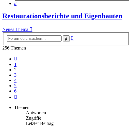
Suche
Restaurationsberichte und Eigenbauten
Neues Thema
Erweiterte
Suche
Suche
256 Themen
Vorherige
1
2
3
4
5
6
Nächste
Themen
Antworten
Zugriffe
Letzter Beitrag