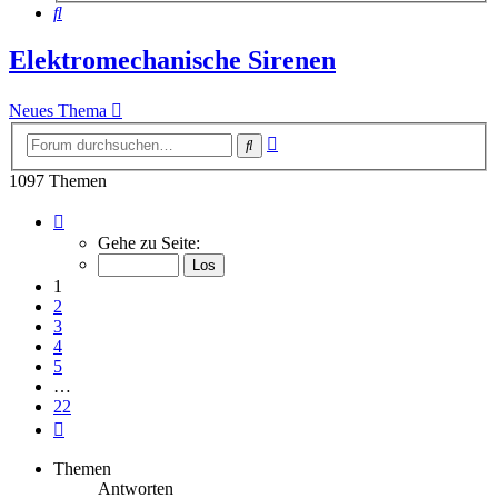
Suche
Elektromechanische Sirenen
Neues Thema
Erweiterte
Suche
Suche
1097 Themen
Seite
1
Gehe zu Seite:
von
22
1
2
3
4
5
…
22
Nächste
Themen
Antworten