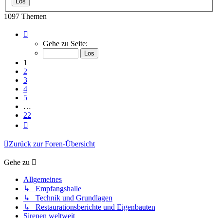
1097 Themen
Seite
1
Gehe zu Seite:
von
22
1
2
3
4
5
…
22
Nächste
Zurück zur Foren-Übersicht
Gehe zu
Allgemeines
↳ Empfangshalle
↳ Technik und Grundlagen
↳ Restaurationsberichte und Eigenbauten
Sirenen weltweit