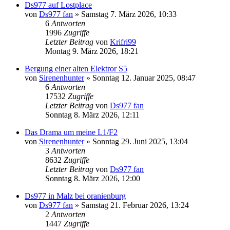
Ds977 auf Lostplace
von
Ds977 fan
»
Samstag 7. März 2026, 10:33
6
Antworten
1996
Zugriffe
Letzter Beitrag
von
Krifri99
Montag 9. März 2026, 18:21
Bergung einer alten Elektror S5
von
Sirenenhunter
»
Sonntag 12. Januar 2025, 08:47
6
Antworten
17532
Zugriffe
Letzter Beitrag
von
Ds977 fan
Sonntag 8. März 2026, 12:11
Das Drama um meine L1/F2
von
Sirenenhunter
»
Sonntag 29. Juni 2025, 13:04
3
Antworten
8632
Zugriffe
Letzter Beitrag
von
Ds977 fan
Sonntag 8. März 2026, 12:00
Ds977 in Malz bei oranienburg
von
Ds977 fan
»
Samstag 21. Februar 2026, 13:24
2
Antworten
1447
Zugriffe