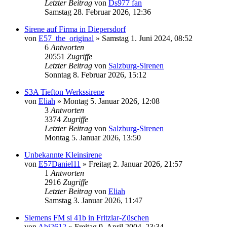
Letzter Beitrag
von
Ds977 fan
Samstag 28. Februar 2026, 12:36
Sirene auf Firma in Diepersdorf
von
E57_the_original
»
Samstag 1. Juni 2024, 08:52
6
Antworten
20551
Zugriffe
Letzter Beitrag
von
Salzburg-Sirenen
Sonntag 8. Februar 2026, 15:12
S3A Tiefton Werkssirene
von
Eliah
»
Montag 5. Januar 2026, 12:08
3
Antworten
3374
Zugriffe
Letzter Beitrag
von
Salzburg-Sirenen
Montag 5. Januar 2026, 13:50
Unbekannte Kleinsirene
von
E57Daniel11
»
Freitag 2. Januar 2026, 21:57
1
Antworten
2916
Zugriffe
Letzter Beitrag
von
Eliah
Samstag 3. Januar 2026, 11:47
Siemens FM si 41b in Fritzlar-Züschen
von
Abi2612
»
Freitag 9. April 2004, 23:34