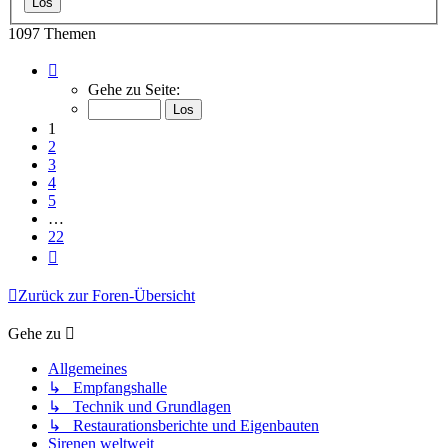
1097 Themen
Seite
1
Gehe zu Seite:
von
22
1
2
3
4
5
…
22
Nächste
Zurück zur Foren-Übersicht
Gehe zu
Allgemeines
↳ Empfangshalle
↳ Technik und Grundlagen
↳ Restaurationsberichte und Eigenbauten
Sirenen weltweit