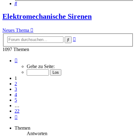
Suche
Elektromechanische Sirenen
Neues Thema
Erweiterte
Suche
Suche
1097 Themen
Seite
1
Gehe zu Seite:
von
22
1
2
3
4
5
…
22
Nächste
Themen
Antworten