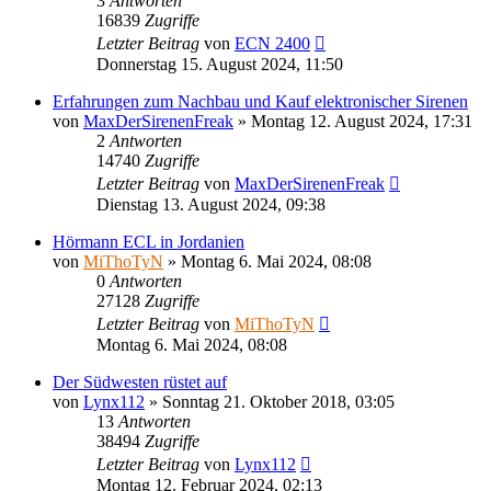
3
Antworten
16839
Zugriffe
Letzter Beitrag
von
ECN 2400
Donnerstag 15. August 2024, 11:50
Erfahrungen zum Nachbau und Kauf elektronischer Sirenen
von
MaxDerSirenenFreak
»
Montag 12. August 2024, 17:31
2
Antworten
14740
Zugriffe
Letzter Beitrag
von
MaxDerSirenenFreak
Dienstag 13. August 2024, 09:38
Hörmann ECL in Jordanien
von
MiThoTyN
»
Montag 6. Mai 2024, 08:08
0
Antworten
27128
Zugriffe
Letzter Beitrag
von
MiThoTyN
Montag 6. Mai 2024, 08:08
Der Südwesten rüstet auf
von
Lynx112
»
Sonntag 21. Oktober 2018, 03:05
13
Antworten
38494
Zugriffe
Letzter Beitrag
von
Lynx112
Montag 12. Februar 2024, 02:13