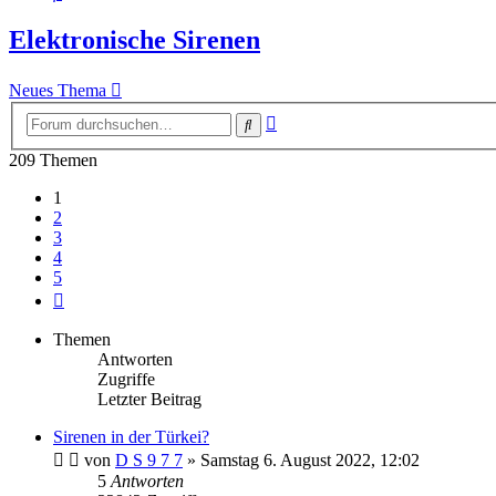
Elektronische Sirenen
Neues Thema
Erweiterte
Suche
Suche
209 Themen
1
2
3
4
5
Nächste
Themen
Antworten
Zugriffe
Letzter Beitrag
Sirenen in der Türkei?
von
D S 9 7 7
»
Samstag 6. August 2022, 12:02
5
Antworten