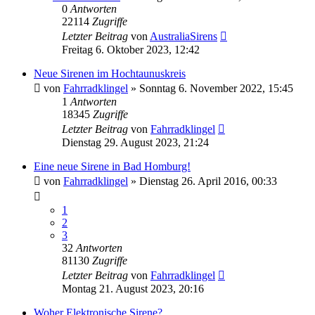
0
Antworten
22114
Zugriffe
Letzter Beitrag
von
AustraliaSirens
Freitag 6. Oktober 2023, 12:42
Neue Sirenen im Hochtaunuskreis
von
Fahrradklingel
»
Sonntag 6. November 2022, 15:45
1
Antworten
18345
Zugriffe
Letzter Beitrag
von
Fahrradklingel
Dienstag 29. August 2023, 21:24
Eine neue Sirene in Bad Homburg!
von
Fahrradklingel
»
Dienstag 26. April 2016, 00:33
1
2
3
32
Antworten
81130
Zugriffe
Letzter Beitrag
von
Fahrradklingel
Montag 21. August 2023, 20:16
Woher Elektronische Sirene?