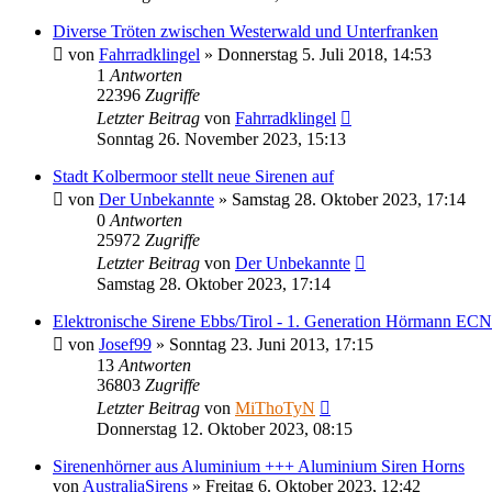
Diverse Tröten zwischen Westerwald und Unterfranken
von
Fahrradklingel
»
Donnerstag 5. Juli 2018, 14:53
1
Antworten
22396
Zugriffe
Letzter Beitrag
von
Fahrradklingel
Sonntag 26. November 2023, 15:13
Stadt Kolbermoor stellt neue Sirenen auf
von
Der Unbekannte
»
Samstag 28. Oktober 2023, 17:14
0
Antworten
25972
Zugriffe
Letzter Beitrag
von
Der Unbekannte
Samstag 28. Oktober 2023, 17:14
Elektronische Sirene Ebbs/Tirol - 1. Generation Hörmann ECN
von
Josef99
»
Sonntag 23. Juni 2013, 17:15
13
Antworten
36803
Zugriffe
Letzter Beitrag
von
MiThoTyN
Donnerstag 12. Oktober 2023, 08:15
Sirenenhörner aus Aluminium +++ Aluminium Siren Horns
von
AustraliaSirens
»
Freitag 6. Oktober 2023, 12:42