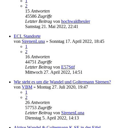
1
2
15
Antworten
45586
Zugriffe
Letzter Beitrag
von
hochwaldheuler
Samstag 21. Mai 2022, 22:41
ECL Standorte
von
SirenenLuna
»
Sonntag 17. April 2022, 18:45
1
2
16
Antworten
44751
Zugriffe
Letzter Beitrag
von
E57Stif
Mittwoch 27. April 2022, 14:51
Wie steht es um die Wandel und Goltermann Sirenen?
von
VBM
»
Montag 27. Juli 2020, 19:47
1
2
26
Antworten
57753
Zugriffe
Letzter Beitrag
von
SirenenLuna
Dienstag 5. April 2022, 14:13
Aktive Wandel & Goltermann K-SE in der Eifel