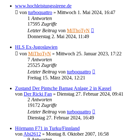
www.hochleistungssirene.de
von
turboquattro
»
Mittwoch 1. Mai 2024, 16:47
1
Antworten
17595
Zugriffe
Letzter Beitrag
von
MiThoTyN
Donnerstag 2. Mai 2024, 11:49
HLS Ex-Jugoslawien
von
MiThoTyN
»
Mittwoch 25. Januar 2023, 17:22
7
Antworten
25525
Zugriffe
Letzter Beitrag
von
turboquattro
Freitag 15. März 2024, 12:21
Zustand Der Pintsche Bamag Anlage 2 in Kassel
von
Der Ricki Fan
»
Dienstag 27. Februar 2024, 09:41
2
Antworten
19172
Zugriffe
Letzter Beitrag
von
turboquattro
Dienstag 27. Februar 2024, 16:49
Hörmann F71 in Turku/Finnland
von
Abi2612
»
Montag 8. Oktober 2007, 16:58
9
Antworten