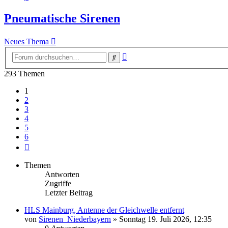
Pneumatische Sirenen
Neues Thema
Erweiterte
Suche
Suche
293 Themen
1
2
3
4
5
6
Nächste
Themen
Antworten
Zugriffe
Letzter Beitrag
HLS Mainburg, Antenne der Gleichwelle entfernt
von
Sirenen_Niederbayern
»
Sonntag 19. Juli 2026, 12:35