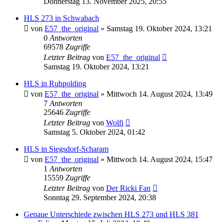
Donnerstag 13. November 2025, 20:55
HLS 273 in Schwabach
von
E57_the_original
»
Samstag 19. Oktober 2024, 13:21
0
Antworten
69578
Zugriffe
Letzter Beitrag
von
E57_the_original
Samstag 19. Oktober 2024, 13:21
HLS in Ruhpolding
von
E57_the_original
»
Mittwoch 14. August 2024, 13:49
7
Antworten
25646
Zugriffe
Letzter Beitrag
von
Wolfi
Samstag 5. Oktober 2024, 01:42
HLS in Siegsdorf-Scharam
von
E57_the_original
»
Mittwoch 14. August 2024, 15:47
1
Antworten
15559
Zugriffe
Letzter Beitrag
von
Der Ricki Fan
Sonntag 29. September 2024, 20:38
Genaue Unterschiede zwischen HLS 273 und HLS 381