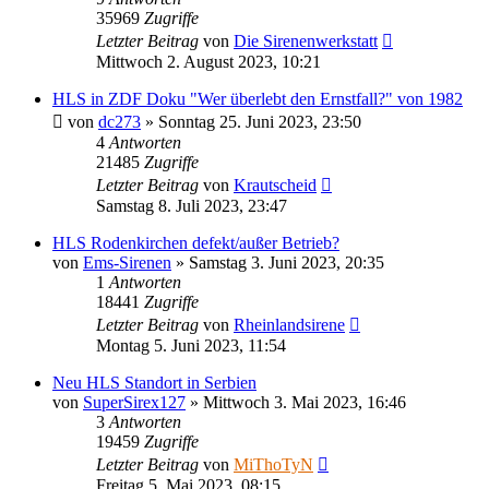
35969
Zugriffe
Letzter Beitrag
von
Die Sirenenwerkstatt
Mittwoch 2. August 2023, 10:21
HLS in ZDF Doku "Wer überlebt den Ernstfall?" von 1982
von
dc273
»
Sonntag 25. Juni 2023, 23:50
4
Antworten
21485
Zugriffe
Letzter Beitrag
von
Krautscheid
Samstag 8. Juli 2023, 23:47
HLS Rodenkirchen defekt/außer Betrieb?
von
Ems-Sirenen
»
Samstag 3. Juni 2023, 20:35
1
Antworten
18441
Zugriffe
Letzter Beitrag
von
Rheinlandsirene
Montag 5. Juni 2023, 11:54
Neu HLS Standort in Serbien
von
SuperSirex127
»
Mittwoch 3. Mai 2023, 16:46
3
Antworten
19459
Zugriffe
Letzter Beitrag
von
MiThoTyN
Freitag 5. Mai 2023, 08:15