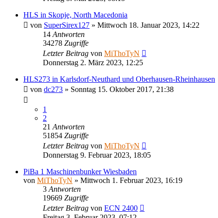
HLS in Skopje, North Macedonia
von
SuperSirex127
»
Mittwoch 18. Januar 2023, 14:22
14
Antworten
34278
Zugriffe
Letzter Beitrag
von
MiThoTyN
Donnerstag 2. März 2023, 12:25
HLS273 in Karlsdorf-Neuthard und Oberhausen-Rheinhausen
von
dc273
»
Sonntag 15. Oktober 2017, 21:38
1
2
21
Antworten
51854
Zugriffe
Letzter Beitrag
von
MiThoTyN
Donnerstag 9. Februar 2023, 18:05
PiBa 1 Maschinenbunker Wiesbaden
von
MiThoTyN
»
Mittwoch 1. Februar 2023, 16:19
3
Antworten
19669
Zugriffe
Letzter Beitrag
von
ECN 2400
Freitag 3. Februar 2023, 07:12