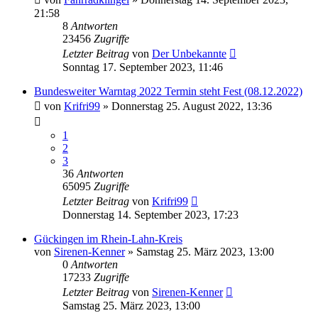
21:58
8
Antworten
23456
Zugriffe
Letzter Beitrag
von
Der Unbekannte
Sonntag 17. September 2023, 11:46
Bundesweiter Warntag 2022 Termin steht Fest (08.12.2022)
von
Krifri99
»
Donnerstag 25. August 2022, 13:36
1
2
3
36
Antworten
65095
Zugriffe
Letzter Beitrag
von
Krifri99
Donnerstag 14. September 2023, 17:23
Gückingen im Rhein-Lahn-Kreis
von
Sirenen-Kenner
»
Samstag 25. März 2023, 13:00
0
Antworten
17233
Zugriffe
Letzter Beitrag
von
Sirenen-Kenner
Samstag 25. März 2023, 13:00