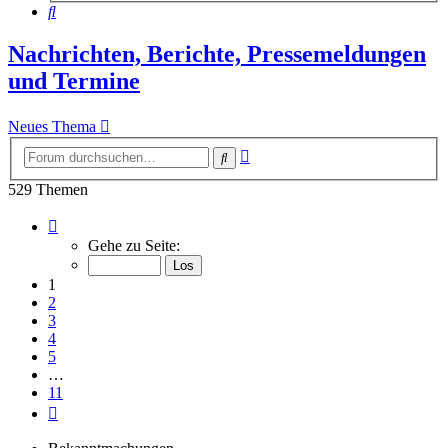
Suche
Nachrichten, Berichte, Pressemeldungen
und Termine
Neues Thema
Erweiterte
Suche
Suche
529 Themen
Seite
1
Gehe zu Seite:
von
11
1
2
3
4
5
…
11
Nächste