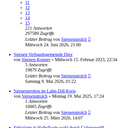
11
12
13
14
15
221
Antworten
297589
Zugriffe
Letzter Beitrag
von
Sirenenstrolch
Mittwoch 24. Juni 2026, 21:00
Sirenen Verbandsgemeinde Diez
von
Sirenen-Kenner
»
Mittwoch 15. Februar 2023, 22:34
5
Antworten
19879
Zugriffe
Letzter Beitrag
von
Sirenenstrolch
Samstag 9. Mai 2026, 01:22
Sirenenproben im Lahn-Dill-Kreis
von
Sirenenstrolch
»
Montag 19. Mai 2025, 17:24
1
Antworten
16065
Zugriffe
Letzter Beitrag
von
Sirenenstrolch
Mittwoch 25. März 2026, 14:07
Fehlalarm in Halle/Saale wohl durch Cyberangriff