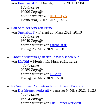
von
Fireman1984
»
Dienstag 1. Juni 2021, 14:09
1
Antworten
16906
Zugriffe
Letzter Beitrag
von
MiThoTyN
Donnerstag 3. Juni 2021, 14:07
Fail Safe bei Amazon Prime
von
SireneROF
»
Freitag 26. März 2021, 20:10
0
Antworten
16049
Zugriffe
Letzter Beitrag
von
SireneROF
Freitag 26. März 2021, 20:10
Abbau Steueranlage in der Schwäbischen Alb
von
E57Stif
»
Montag 15. März 2021, 12:22
4
Antworten
20789
Zugriffe
Letzter Beitrag
von
E57Stif
Freitag 19. März 2021, 09:36
IG Wasi Logo Animation für die Filmer Fraktion
von
Die Sirenenwerkstatt
»
Samstag 6. März 2021, 11:23
0
Antworten
16514
Zugriffe
Letzter Beitrag
von
Die Sirenenwerkstatt