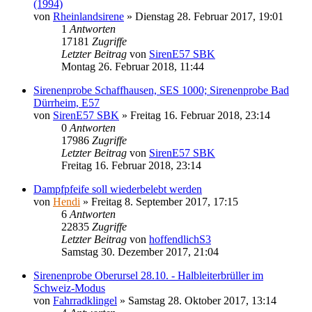
(1994)
von
Rheinlandsirene
»
Dienstag 28. Februar 2017, 19:01
1
Antworten
17181
Zugriffe
Letzter Beitrag
von
SirenE57 SBK
Montag 26. Februar 2018, 11:44
Sirenenprobe Schaffhausen, SES 1000; Sirenenprobe Bad
Dürrheim, E57
von
SirenE57 SBK
»
Freitag 16. Februar 2018, 23:14
0
Antworten
17986
Zugriffe
Letzter Beitrag
von
SirenE57 SBK
Freitag 16. Februar 2018, 23:14
Dampfpfeife soll wiederbelebt werden
von
Hendi
»
Freitag 8. September 2017, 17:15
6
Antworten
22835
Zugriffe
Letzter Beitrag
von
hoffendlichS3
Samstag 30. Dezember 2017, 21:04
Sirenenprobe Oberursel 28.10. - Halbleiterbrüller im
Schweiz-Modus
von
Fahrradklingel
»
Samstag 28. Oktober 2017, 13:14