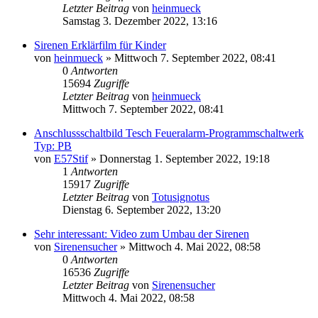
Letzter Beitrag
von
heinmueck
Samstag 3. Dezember 2022, 13:16
Sirenen Erklärfilm für Kinder
von
heinmueck
»
Mittwoch 7. September 2022, 08:41
0
Antworten
15694
Zugriffe
Letzter Beitrag
von
heinmueck
Mittwoch 7. September 2022, 08:41
Anschlussschaltbild Tesch Feueralarm-Programmschaltwerk
Typ: PB
von
E57Stif
»
Donnerstag 1. September 2022, 19:18
1
Antworten
15917
Zugriffe
Letzter Beitrag
von
Totusignotus
Dienstag 6. September 2022, 13:20
Sehr interessant: Video zum Umbau der Sirenen
von
Sirenensucher
»
Mittwoch 4. Mai 2022, 08:58
0
Antworten
16536
Zugriffe
Letzter Beitrag
von
Sirenensucher
Mittwoch 4. Mai 2022, 08:58