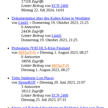
17118
Zugriffe
Letzter Beitrag
von
ECN 2400
Montag 22. Juli 2024, 14:01
Dokumentation über den Kalten Krieg in Westfalen
von
Lint41
»
Donnerstag 19. Oktober 2023, 21:25
0
Antworten
24436
Zugriffe
Letzter Beitrag
von
Lint41
Donnerstag 19. Oktober 2023, 21:25
Probealarm JYRI HLS-Klon Finnland
von
MiThoTyN
»
Dienstag 1. August 2023, 08:27
0
Antworten
18056
Zugriffe
Letzter Beitrag
von
MiThoTyN
Dienstag 1. August 2023, 08:27
Tobis Städtetrip Lost Places
von
SireneROF
»
Dienstag 20. Juni 2023, 21:07
3
Antworten
18112
Zugriffe
Letzter Beitrag
von
ECN 2400
Dienstag 25. Juli 2023, 07:33
Sirene auf Bahnhof Stockheim im Niddertal-Adon von Train