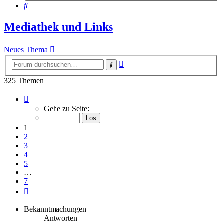
Suche
Mediathek und Links
Neues Thema
Erweiterte
Suche
Suche
325 Themen
Seite
1
Gehe zu Seite:
von
7
1
2
3
4
5
…
7
Nächste
Bekanntmachungen
Antworten