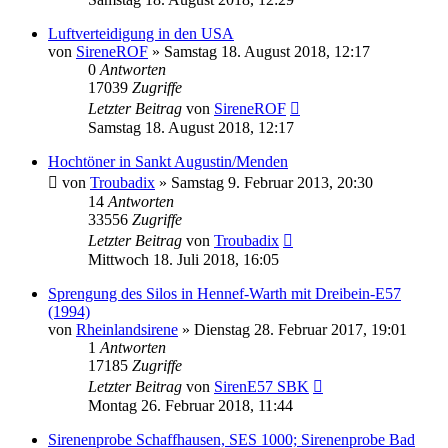
Luftverteidigung in den USA
von
SireneROF
»
Samstag 18. August 2018, 12:17
0
Antworten
17039
Zugriffe
Letzter Beitrag
von
SireneROF
Samstag 18. August 2018, 12:17
Hochtöner in Sankt Augustin/Menden
von
Troubadix
»
Samstag 9. Februar 2013, 20:30
14
Antworten
33556
Zugriffe
Letzter Beitrag
von
Troubadix
Mittwoch 18. Juli 2018, 16:05
Sprengung des Silos in Hennef-Warth mit Dreibein-E57
(1994)
von
Rheinlandsirene
»
Dienstag 28. Februar 2017, 19:01
1
Antworten
17185
Zugriffe
Letzter Beitrag
von
SirenE57 SBK
Montag 26. Februar 2018, 11:44
Sirenenprobe Schaffhausen, SES 1000; Sirenenprobe Bad