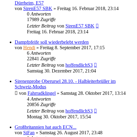
Dürrheim, E57
von
SirenE57 SBK
»
Freitag 16. Februar 2018, 23:14
0
Antworten
17989
Zugriffe
Letzter Beitrag
von
SirenE57 SBK
Freitag 16. Februar 2018, 23:14
Dampfpfeife soll wiederbelebt werden
von
Hendi
»
Freitag 8. September 2017, 17:15
6
Antworten
22841
Zugriffe
Letzter Beitrag
von
hoffendlichS3
Samstag 30. Dezember 2017, 21:04
Sirenenprobe Oberursel 28.10. - Halbleiterbrüller im
Schweiz-Modus
von
Fahrradklingel
»
Samstag 28. Oktober 2017, 13:14
4
Antworten
20856
Zugriffe
Letzter Beitrag
von
hoffendlichS3
Montag 30. Oktober 2017, 15:54
Großbritannien hat auch ECN...
von
SiFan
»
Samstag 26. August 2017, 23:48