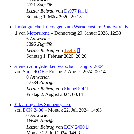
5521
Zugriffe
Letzter Beitrag
von
Ds977 fan
Sonntag 1. März 2026, 20:18
Umfangreiche Unterlagen zum Warndienst im Bundesarchiv
von
Motorsirene
»
Donnerstag 29. Januar 2026, 12:38
6
Antworten
3396
Zugriffe
Letzter Beitrag
von
Teefix
Sonntag 1. Februar 2026, 20:26
sirenen zum gedenken warschau 1 august 2004
von
SireneROF
»
Freitag 2. August 2024, 00:14
0
Antworten
57734
Zugriffe
Letzter Beitrag
von
SireneROF
Freitag 2. August 2024, 00:14
Erklärung altes Sirenensystem
von
ECN 2400
»
Montag 22. Juli 2024, 14:03
0
Antworten
16645
Zugriffe
Letzter Beitrag
von
ECN 2400
Montag 22. Juli 2024, 14:03