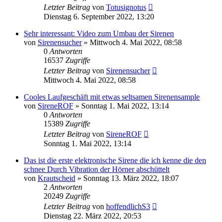
Letzter Beitrag
von
Totusignotus
Dienstag 6. September 2022, 13:20
Sehr interessant: Video zum Umbau der Sirenen
von
Sirenensucher
»
Mittwoch 4. Mai 2022, 08:58
0
Antworten
16537
Zugriffe
Letzter Beitrag
von
Sirenensucher
Mittwoch 4. Mai 2022, 08:58
Cooles Laufgeschäft mit etwas seltsamen Sirenensample
von
SireneROF
»
Sonntag 1. Mai 2022, 13:14
0
Antworten
15389
Zugriffe
Letzter Beitrag
von
SireneROF
Sonntag 1. Mai 2022, 13:14
Das ist die erste elektronische Sirene die ich kenne die den
schnee Durch Vibration der Hörner abschüttelt
von
Krautscheid
»
Sonntag 13. März 2022, 18:07
2
Antworten
20249
Zugriffe
Letzter Beitrag
von
hoffendlichS3
Dienstag 22. März 2022, 20:53