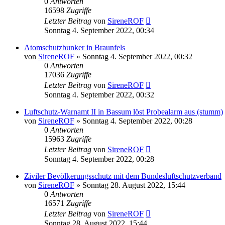
0
Antworten
16598
Zugriffe
Letzter Beitrag
von
SireneROF
Sonntag 4. September 2022, 00:34
Atomschutzbunker in Braunfels
von
SireneROF
»
Sonntag 4. September 2022, 00:32
0
Antworten
17036
Zugriffe
Letzter Beitrag
von
SireneROF
Sonntag 4. September 2022, 00:32
Luftschutz-Warnamt II in Bassum löst Probealarm aus (stumm)
von
SireneROF
»
Sonntag 4. September 2022, 00:28
0
Antworten
15963
Zugriffe
Letzter Beitrag
von
SireneROF
Sonntag 4. September 2022, 00:28
Ziviler Bevölkerungsschutz mit dem Bundesluftschutzverband
von
SireneROF
»
Sonntag 28. August 2022, 15:44
0
Antworten
16571
Zugriffe
Letzter Beitrag
von
SireneROF
Sonntag 28. August 2022, 15:44