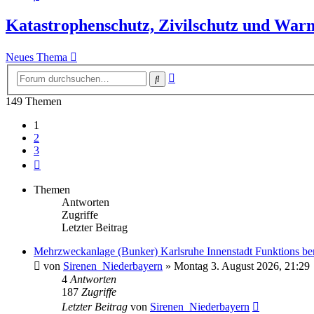
Katastrophenschutz, Zivilschutz und Warn
Neues Thema
Erweiterte
Suche
Suche
149 Themen
1
2
3
Nächste
Themen
Antworten
Zugriffe
Letzter Beitrag
Mehrzweckanlage (Bunker) Karlsruhe Innenstadt Funktions ber
von
Sirenen_Niederbayern
»
Montag 3. August 2026, 21:29
4
Antworten
187
Zugriffe
Letzter Beitrag
von
Sirenen_Niederbayern