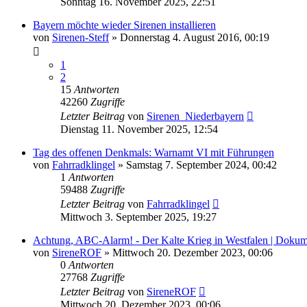
Sonntag 16. November 2025, 22:51
Bayern möchte wieder Sirenen installieren
von
Sirenen-Steff
»
Donnerstag 4. August 2016, 00:19
1
2
15
Antworten
42260
Zugriffe
Letzter Beitrag
von
Sirenen_Niederbayern
Dienstag 11. November 2025, 12:54
Tag des offenen Denkmals: Warnamt VI mit Führungen
von
Fahrradklingel
»
Samstag 7. September 2024, 00:42
1
Antworten
59488
Zugriffe
Letzter Beitrag
von
Fahrradklingel
Mittwoch 3. September 2025, 19:27
Achtung, ABC-Alarm! - Der Kalte Krieg in Westfalen | Dokum
von
SireneROF
»
Mittwoch 20. Dezember 2023, 00:06
0
Antworten
27768
Zugriffe
Letzter Beitrag
von
SireneROF
Mittwoch 20. Dezember 2023, 00:06