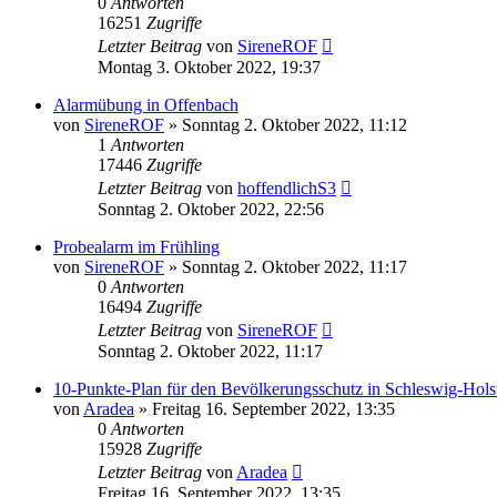
0
Antworten
16251
Zugriffe
Letzter Beitrag
von
SireneROF
Montag 3. Oktober 2022, 19:37
Alarmübung in Offenbach
von
SireneROF
»
Sonntag 2. Oktober 2022, 11:12
1
Antworten
17446
Zugriffe
Letzter Beitrag
von
hoffendlichS3
Sonntag 2. Oktober 2022, 22:56
Probealarm im Frühling
von
SireneROF
»
Sonntag 2. Oktober 2022, 11:17
0
Antworten
16494
Zugriffe
Letzter Beitrag
von
SireneROF
Sonntag 2. Oktober 2022, 11:17
10-Punkte-Plan für den Bevölkerungsschutz in Schleswig-Hols
von
Aradea
»
Freitag 16. September 2022, 13:35
0
Antworten
15928
Zugriffe
Letzter Beitrag
von
Aradea
Freitag 16. September 2022, 13:35