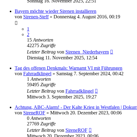
Sonntag 16. November 2025, 22:51
Bayern möchte wieder Sirenen installieren
von
Sirenen-Steff
»
Donnerstag 4. August 2016, 00:19
1
2
15
Antworten
42275
Zugriffe
Letzter Beitrag
von
Sirenen_Niederbayern
Dienstag 11. November 2025, 12:54
Tag des offenen Denkmals: Warnamt VI mit Führungen
von
Fahrradklingel
»
Samstag 7. September 2024, 00:42
1
Antworten
59495
Zugriffe
Letzter Beitrag
von
Fahrradklingel
Mittwoch 3. September 2025, 19:27
Achtung, ABC-Alarm! - Der Kalte Krieg in Westfalen | Dokum
von
SireneROF
»
Mittwoch 20. Dezember 2023, 00:06
0
Antworten
27769
Zugriffe
Letzter Beitrag
von
SireneROF
Mittwoch 20. Dezember 2023, 00:06