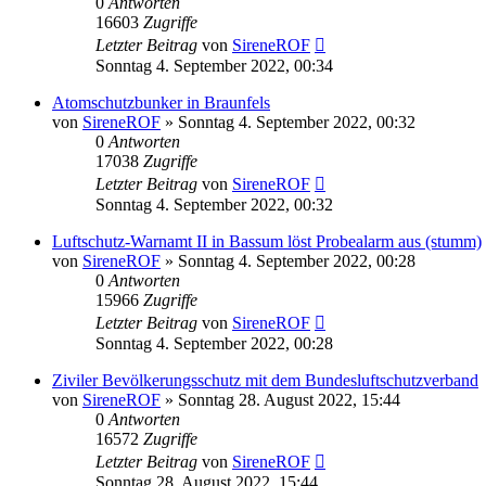
0
Antworten
16603
Zugriffe
Letzter Beitrag
von
SireneROF
Sonntag 4. September 2022, 00:34
Atomschutzbunker in Braunfels
von
SireneROF
»
Sonntag 4. September 2022, 00:32
0
Antworten
17038
Zugriffe
Letzter Beitrag
von
SireneROF
Sonntag 4. September 2022, 00:32
Luftschutz-Warnamt II in Bassum löst Probealarm aus (stumm)
von
SireneROF
»
Sonntag 4. September 2022, 00:28
0
Antworten
15966
Zugriffe
Letzter Beitrag
von
SireneROF
Sonntag 4. September 2022, 00:28
Ziviler Bevölkerungsschutz mit dem Bundesluftschutzverband
von
SireneROF
»
Sonntag 28. August 2022, 15:44
0
Antworten
16572
Zugriffe
Letzter Beitrag
von
SireneROF
Sonntag 28. August 2022, 15:44