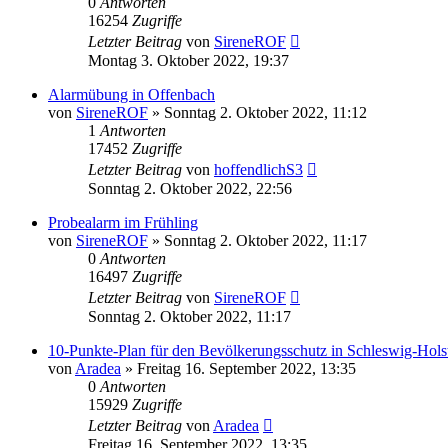
0
Antworten
16254
Zugriffe
Letzter Beitrag
von
SireneROF
Montag 3. Oktober 2022, 19:37
Alarmübung in Offenbach
von
SireneROF
»
Sonntag 2. Oktober 2022, 11:12
1
Antworten
17452
Zugriffe
Letzter Beitrag
von
hoffendlichS3
Sonntag 2. Oktober 2022, 22:56
Probealarm im Frühling
von
SireneROF
»
Sonntag 2. Oktober 2022, 11:17
0
Antworten
16497
Zugriffe
Letzter Beitrag
von
SireneROF
Sonntag 2. Oktober 2022, 11:17
10-Punkte-Plan für den Bevölkerungsschutz in Schleswig-Hols
von
Aradea
»
Freitag 16. September 2022, 13:35
0
Antworten
15929
Zugriffe
Letzter Beitrag
von
Aradea
Freitag 16. September 2022, 13:35