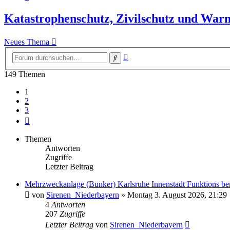
Katastrophenschutz, Zivilschutz und Warn
Neues Thema
Erweiterte
Suche
Suche
149 Themen
1
2
3
Nächste
Themen
Antworten
Zugriffe
Letzter Beitrag
Mehrzweckanlage (Bunker) Karlsruhe Innenstadt Funktions ber
von
Sirenen_Niederbayern
»
Montag 3. August 2026, 21:29
4
Antworten
207
Zugriffe
Letzter Beitrag
von
Sirenen_Niederbayern