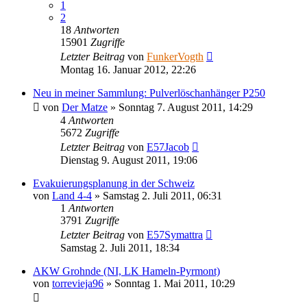
1
2
18
Antworten
15901
Zugriffe
Letzter Beitrag
von
FunkerVogth
Montag 16. Januar 2012, 22:26
Neu in meiner Sammlung: Pulverlöschanhänger P250
von
Der Matze
»
Sonntag 7. August 2011, 14:29
4
Antworten
5672
Zugriffe
Letzter Beitrag
von
E57Jacob
Dienstag 9. August 2011, 19:06
Evakuierungsplanung in der Schweiz
von
Land 4-4
»
Samstag 2. Juli 2011, 06:31
1
Antworten
3791
Zugriffe
Letzter Beitrag
von
E57Symattra
Samstag 2. Juli 2011, 18:34
AKW Grohnde (NI, LK Hameln-Pyrmont)
von
torrevieja96
»
Sonntag 1. Mai 2011, 10:29