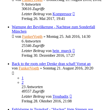
9
Antworten
30616
Zugriffe
Letzter Beitrag
von
Kompressor
Freitag 26. Mai 2017, 19:41
Warnung der Bevölkerung - Nachtrag zum Sonderfall
München
von
FunkerVogth
»
Montag 25. Juli 2016, 14:30
6
Antworten
25346
Zugriffe
Letzter Beitrag
von
hein_mueck
Freitag 30. Dezember 2016, 17:27
Back to the roots oder Denke dran schaff Vorrat an
von
FunkerVogth
»
Sonntag 21. August 2016, 20:20
1
2
23
Antworten
49557
Zugriffe
Letzter Beitrag
von
Troubadix
Freitag 28. Oktober 2016, 21:08
Fehlalarme in Troisdorf - "Hacker" löste Sirenen aus