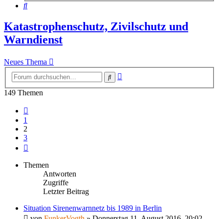
Suche
Katastrophenschutz, Zivilschutz und
Warndienst
Neues Thema
Erweiterte
Suche
Suche
149 Themen
Vorherige
1
2
3
Nächste
Themen
Antworten
Zugriffe
Letzter Beitrag
Situation Sirenenwarnnetz bis 1989 in Berlin
von
FunkerVogth
»
Donnerstag 11. August 2016, 20:02