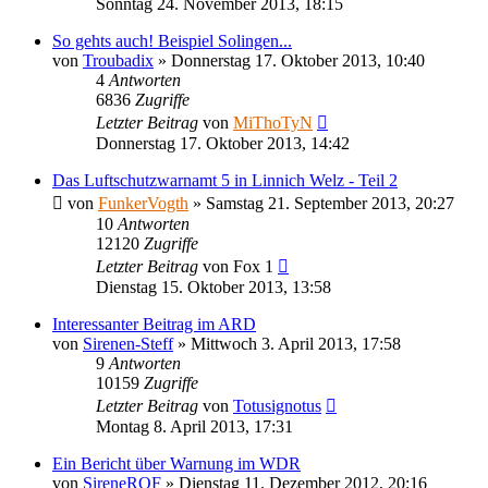
Sonntag 24. November 2013, 18:15
So gehts auch! Beispiel Solingen...
von
Troubadix
»
Donnerstag 17. Oktober 2013, 10:40
4
Antworten
6836
Zugriffe
Letzter Beitrag
von
MiThoTyN
Donnerstag 17. Oktober 2013, 14:42
Das Luftschutzwarnamt 5 in Linnich Welz - Teil 2
von
FunkerVogth
»
Samstag 21. September 2013, 20:27
10
Antworten
12120
Zugriffe
Letzter Beitrag
von
Fox 1
Dienstag 15. Oktober 2013, 13:58
Interessanter Beitrag im ARD
von
Sirenen-Steff
»
Mittwoch 3. April 2013, 17:58
9
Antworten
10159
Zugriffe
Letzter Beitrag
von
Totusignotus
Montag 8. April 2013, 17:31
Ein Bericht über Warnung im WDR
von
SireneROF
»
Dienstag 11. Dezember 2012, 20:16