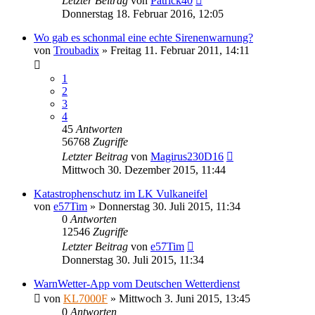
Letzter Beitrag
von
Patrick40
Donnerstag 18. Februar 2016, 12:05
Wo gab es schonmal eine echte Sirenenwarnung?
von
Troubadix
»
Freitag 11. Februar 2011, 14:11
1
2
3
4
45
Antworten
56768
Zugriffe
Letzter Beitrag
von
Magirus230D16
Mittwoch 30. Dezember 2015, 11:44
Katastrophenschutz im LK Vulkaneifel
von
e57Tim
»
Donnerstag 30. Juli 2015, 11:34
0
Antworten
12546
Zugriffe
Letzter Beitrag
von
e57Tim
Donnerstag 30. Juli 2015, 11:34
WarnWetter-App vom Deutschen Wetterdienst
von
KL7000F
»
Mittwoch 3. Juni 2015, 13:45
0
Antworten