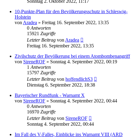
Sonntag 2. Oktober 2022, 11:17
10-Punkte-Plan für den Bevölkerungsschutz in Schleswig-
Holstein
von
Aradea
»
Freitag 16. September 2022, 13:35
0
Antworten
15921
Zugriffe
Letzter Beitrag
von
Aradea
Freitag 16. September 2022, 13:35
Zivilschutz der Bevölkerung bei einem Atombombenangriff
von
SireneROF
»
Sonntag 4. September 2022, 00:19
1
Antworten
15797
Zugriffe
Letzter Beitrag
von
hoffendlichS3
Dienstag 6. September 2022, 18:38
Bayerischer Rundfunk - Warnamt X
von
SireneROF
»
Sonntag 4. September 2022, 00:44
0
Antworten
16970
Zugriffe
Letzter Beitrag
von
SireneROF
Sonntag 4. September 2022, 00:44
Im Fall des V-Falles, Einblicke ins Warnamt VIII (ARD