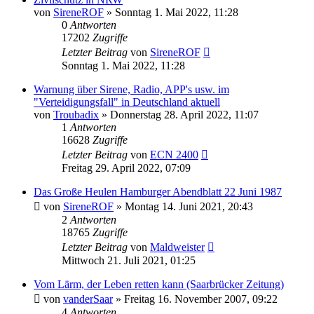
von
SireneROF
»
Sonntag 1. Mai 2022, 11:28
0
Antworten
17202
Zugriffe
Letzter Beitrag
von
SireneROF
Sonntag 1. Mai 2022, 11:28
Warnung über Sirene, Radio, APP's usw. im
"Verteidigungsfall" in Deutschland aktuell
von
Troubadix
»
Donnerstag 28. April 2022, 11:07
1
Antworten
16628
Zugriffe
Letzter Beitrag
von
ECN 2400
Freitag 29. April 2022, 07:09
Das Große Heulen Hamburger Abendblatt 22 Juni 1987
von
SireneROF
»
Montag 14. Juni 2021, 20:43
2
Antworten
18765
Zugriffe
Letzter Beitrag
von
Maldweister
Mittwoch 21. Juli 2021, 01:25
Vom Lärm, der Leben retten kann (Saarbrücker Zeitung)
von
vanderSaar
»
Freitag 16. November 2007, 09:22
4
Antworten