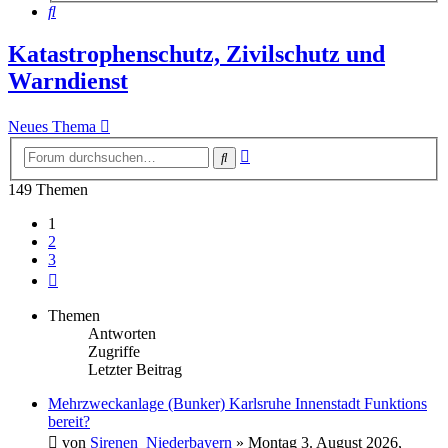
Suche
Katastrophenschutz, Zivilschutz und
Warndienst
Neues Thema
Erweiterte
Suche
Suche
149 Themen
1
2
3
Nächste
Themen
Antworten
Zugriffe
Letzter Beitrag
Mehrzweckanlage (Bunker) Karlsruhe Innenstadt Funktions
bereit?
von
Sirenen_Niederbayern
»
Montag 3. August 2026,