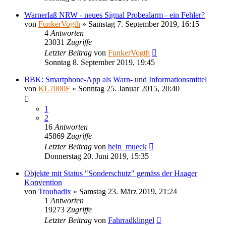
Warnerlaß NRW - neues Signal Probealarm - ein Fehler?
von
FunkerVogth
»
Samstag 7. September 2019, 16:15
4
Antworten
23031
Zugriffe
Letzter Beitrag
von
FunkerVogth
Sonntag 8. September 2019, 19:45
BBK: Smartphone-App als Warn- und Informationsmittel
von
KL7000F
»
Sonntag 25. Januar 2015, 20:40
1
2
16
Antworten
45869
Zugriffe
Letzter Beitrag
von
hein_mueck
Donnerstag 20. Juni 2019, 15:35
Objekte mit Status "Sonderschutz" gemäss der Haager
Konvention
von
Troubadix
»
Samstag 23. März 2019, 21:24
1
Antworten
19273
Zugriffe
Letzter Beitrag
von
Fahrradklingel