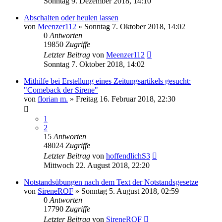
Sonntag 9. Dezember 2018, 14:10
Abschalten oder heulen lassen
von
Meenzer112
»
Sonntag 7. Oktober 2018, 14:02
0
Antworten
19850
Zugriffe
Letzter Beitrag
von
Meenzer112
Sonntag 7. Oktober 2018, 14:02
Mithilfe bei Erstellung eines Zeitungsartikels gesucht:
"Comeback der Sirene"
von
florian m.
»
Freitag 16. Februar 2018, 22:30
1
2
15
Antworten
48024
Zugriffe
Letzter Beitrag
von
hoffendlichS3
Mittwoch 22. August 2018, 22:20
Notstandsübungen nach dem Text der Notstandsgesetze
von
SireneROF
»
Sonntag 5. August 2018, 02:59
0
Antworten
17790
Zugriffe
Letzter Beitrag
von
SireneROF