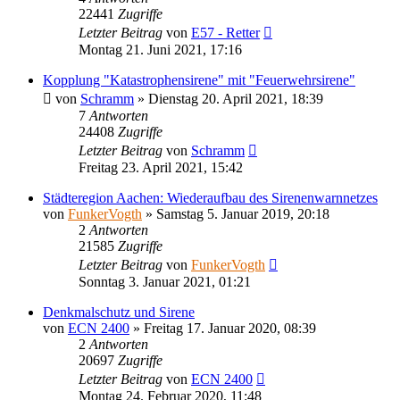
22441
Zugriffe
Letzter Beitrag
von
E57 - Retter
Montag 21. Juni 2021, 17:16
Kopplung "Katastrophensirene" mit "Feuerwehrsirene"
von
Schramm
»
Dienstag 20. April 2021, 18:39
7
Antworten
24408
Zugriffe
Letzter Beitrag
von
Schramm
Freitag 23. April 2021, 15:42
Städteregion Aachen: Wiederaufbau des Sirenenwarnnetzes
von
FunkerVogth
»
Samstag 5. Januar 2019, 20:18
2
Antworten
21585
Zugriffe
Letzter Beitrag
von
FunkerVogth
Sonntag 3. Januar 2021, 01:21
Denkmalschutz und Sirene
von
ECN 2400
»
Freitag 17. Januar 2020, 08:39
2
Antworten
20697
Zugriffe
Letzter Beitrag
von
ECN 2400
Montag 24. Februar 2020, 11:48