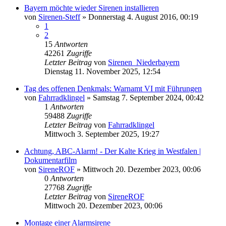
Bayern möchte wieder Sirenen installieren
von
Sirenen-Steff
»
Donnerstag 4. August 2016, 00:19
1
2
15
Antworten
42261
Zugriffe
Letzter Beitrag
von
Sirenen_Niederbayern
Dienstag 11. November 2025, 12:54
Tag des offenen Denkmals: Warnamt VI mit Führungen
von
Fahrradklingel
»
Samstag 7. September 2024, 00:42
1
Antworten
59488
Zugriffe
Letzter Beitrag
von
Fahrradklingel
Mittwoch 3. September 2025, 19:27
Achtung, ABC-Alarm! - Der Kalte Krieg in Westfalen |
Dokumentarfilm
von
SireneROF
»
Mittwoch 20. Dezember 2023, 00:06
0
Antworten
27768
Zugriffe
Letzter Beitrag
von
SireneROF
Mittwoch 20. Dezember 2023, 00:06
Montage einer Alarmsirene