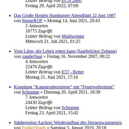
Letzter Beitrag
von
ECN 2400
Freitag 29. April 2022, 07:09
Das Große Heulen Hamburger Abendblatt 22 Juni 1987
von
SireneROF
»
Montag 14. Juni 2021, 20:43
2
Antworten
18775
Zugriffe
Letzter Beitrag
von
Maldweister
Mittwoch 21. Juli 2021, 01:25
Vom Lärm, der Leben retten kann (Saarbrücker Zeitung)
von
vanderSaar
»
Freitag 16. November 2007, 09:22
4
Antworten
22470
Zugriffe
Letzter Beitrag
von
E57 - Retter
Montag 21. Juni 2021, 17:16
Kopplung "Katastrophensirene" mit "Feuerwehrsirene"
von
Schramm
»
Dienstag 20. April 2021, 18:39
7
Antworten
24430
Zugriffe
Letzter Beitrag
von
Schramm
Freitag 23. April 2021, 15:42
Städteregion Aachen: Wiederaufbau des Sirenenwarnnetzes
von
FunkerVogth
»
Samstag 5. Januar 2019, 20:18