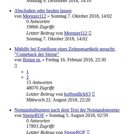
Sonntag 9. Dezember 2018, 14:10
Abschalten oder heulen lassen
von
Meenzer112
»
Sonntag 7. Oktober 2018, 14:02
0
Antworten
19866
Zugriffe
Letzter Beitrag
von
Meenzer112
Sonntag 7. Oktober 2018, 14:02
Mithilfe bei Erstellung eines Zeitungsartikels gesucht:
"Comeback der Sirene"
von
florian m.
»
Freitag 16. Februar 2018, 22:30
1
2
15
Antworten
48070
Zugriffe
Letzter Beitrag
von
hoffendlichS3
Mittwoch 22. August 2018, 22:20
Notstandsübungen nach dem Text der Notstandsgesetze
von
SireneROF
»
Sonntag 5. August 2018, 02:59
0
Antworten
17803
Zugriffe
Letzter Beitrag
von
SireneROF