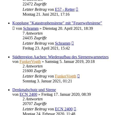
22472
Zugriffe
Letzter Beitrag
von
E57 - Retter
Montag 21. Juni 2021, 17:16
Kopplung "Katastrophensirene" mit "Feuerwehrsirene"
von
Schramm
»
Dienstag 20. April 2021, 18:39
7
Antworten
24435
Zugriffe
Letzter Beitrag
von
Schramm
Freitag 23. April 2021, 15:42
Städteregion Aachen: Wiederaufbau des Sirenenwarnnetzes
von
FunkerVogth
»
Samstag 5. Januar 2019, 20:18
2
Antworten
21600
Zugriffe
Letzter Beitrag
von
FunkerVogth
Sonntag 3. Januar 2021, 01:21
Denkmalschutz und Sirene
von
ECN 2400
»
Freitag 17. Januar 2020, 08:39
2
Antworten
20707
Zugriffe
Letzter Beitrag
von
ECN 2400
Montag 24. Februar 2020, 11:48