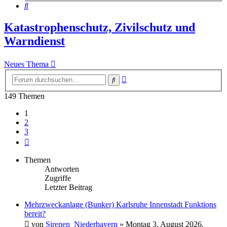
Suche
Katastrophenschutz, Zivilschutz und
Warndienst
Neues Thema
Erweiterte
Suche
Suche
149 Themen
1
2
3
Nächste
Themen
Antworten
Zugriffe
Letzter Beitrag
Mehrzweckanlage (Bunker) Karlsruhe Innenstadt Funktions
bereit?
von
Sirenen_Niederbayern
»
Montag 3. August 2026,