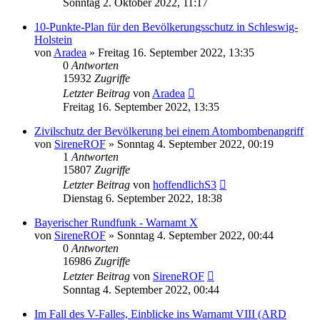
Sonntag 2. Oktober 2022, 11:17
10-Punkte-Plan für den Bevölkerungsschutz in Schleswig-
Holstein
von
Aradea
»
Freitag 16. September 2022, 13:35
0
Antworten
15932
Zugriffe
Letzter Beitrag
von
Aradea
Freitag 16. September 2022, 13:35
Zivilschutz der Bevölkerung bei einem Atombombenangriff
von
SireneROF
»
Sonntag 4. September 2022, 00:19
1
Antworten
15807
Zugriffe
Letzter Beitrag
von
hoffendlichS3
Dienstag 6. September 2022, 18:38
Bayerischer Rundfunk - Warnamt X
von
SireneROF
»
Sonntag 4. September 2022, 00:44
0
Antworten
16986
Zugriffe
Letzter Beitrag
von
SireneROF
Sonntag 4. September 2022, 00:44
Im Fall des V-Falles, Einblicke ins Warnamt VIII (ARD