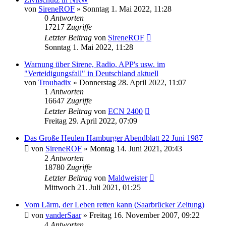
von
SireneROF
»
Sonntag 1. Mai 2022, 11:28
0
Antworten
17217
Zugriffe
Letzter Beitrag
von
SireneROF
Sonntag 1. Mai 2022, 11:28
Warnung über Sirene, Radio, APP's usw. im
"Verteidigungsfall" in Deutschland aktuell
von
Troubadix
»
Donnerstag 28. April 2022, 11:07
1
Antworten
16647
Zugriffe
Letzter Beitrag
von
ECN 2400
Freitag 29. April 2022, 07:09
Das Große Heulen Hamburger Abendblatt 22 Juni 1987
von
SireneROF
»
Montag 14. Juni 2021, 20:43
2
Antworten
18780
Zugriffe
Letzter Beitrag
von
Maldweister
Mittwoch 21. Juli 2021, 01:25
Vom Lärm, der Leben retten kann (Saarbrücker Zeitung)
von
vanderSaar
»
Freitag 16. November 2007, 09:22
4
Antworten