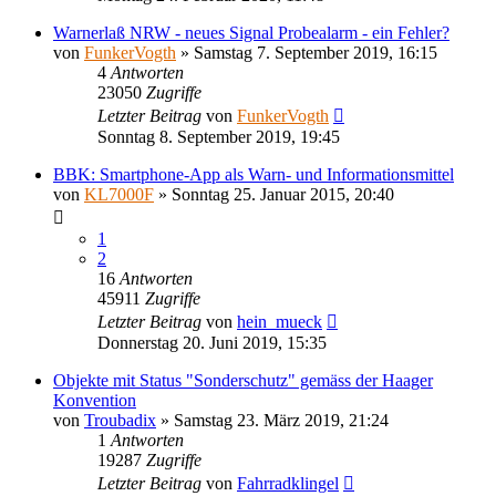
Warnerlaß NRW - neues Signal Probealarm - ein Fehler?
von
FunkerVogth
»
Samstag 7. September 2019, 16:15
4
Antworten
23050
Zugriffe
Letzter Beitrag
von
FunkerVogth
Sonntag 8. September 2019, 19:45
BBK: Smartphone-App als Warn- und Informationsmittel
von
KL7000F
»
Sonntag 25. Januar 2015, 20:40
1
2
16
Antworten
45911
Zugriffe
Letzter Beitrag
von
hein_mueck
Donnerstag 20. Juni 2019, 15:35
Objekte mit Status "Sonderschutz" gemäss der Haager
Konvention
von
Troubadix
»
Samstag 23. März 2019, 21:24
1
Antworten
19287
Zugriffe
Letzter Beitrag
von
Fahrradklingel