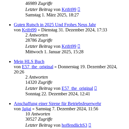
46989
Zugriffe
Letzter Beitrag
von
Krifri99
Samstag 1. März 2025, 18:27
Guten Rutsch in 2025 Und Frohes Neus Jahr
von
Krifri99
»
Dienstag 31. Dezember 2024, 17:33
2
Antworten
28786
Zugriffe
Letzter Beitrag
von
Krifri99
Mittwoch 1. Januar 2025, 15:28
Mein HLS Buch
von
E57_the_original
»
Donnerstag 19. Dezember 2024,
20:26
2
Antworten
14320
Zugriffe
Letzter Beitrag
von
E57_the_original
Sonntag 22. Dezember 2024, 12:41
Anschaffung einer Sirene für Betriebsfeuerwehr
von
Jaijai
»
Samstag 7. Dezember 2024, 11:56
10
Antworten
30527
Zugriffe
Letzter Beitrag
von
hoffendlichS3