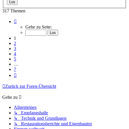
317 Themen
Seite
1
Gehe zu Seite:
von
7
1
2
3
4
5
…
7
Nächste
Zurück zur Foren-Übersicht
Gehe zu
Allgemeines
↳ Empfangshalle
↳ Technik und Grundlagen
↳ Restaurationsberichte und Eigenbauten
Sirenen weltweit