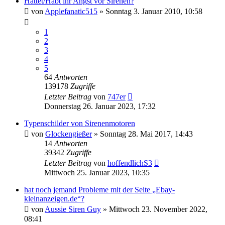
Hattet/Habt ihr Angst vor Sirenen?
von
Applefanatic515
»
Sonntag 3. Januar 2010, 10:58
1
2
3
4
5
64
Antworten
139178
Zugriffe
Letzter Beitrag
von
747er
Donnerstag 26. Januar 2023, 17:32
Typenschilder von Sirenenmotoren
von
Glockengießer
»
Sonntag 28. Mai 2017, 14:43
14
Antworten
39342
Zugriffe
Letzter Beitrag
von
hoffendlichS3
Mittwoch 25. Januar 2023, 10:35
hat noch jemand Probleme mit der Seite „Ebay-
kleinanzeigen.de“?
von
Aussie Siren Guy
»
Mittwoch 23. November 2022,
08:41