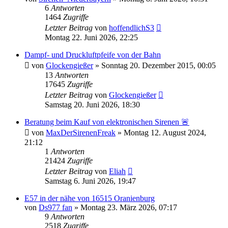
6
Antworten
1464
Zugriffe
Letzter Beitrag
von
hoffendlichS3
Montag 22. Juni 2026, 22:25
Dampf- und Druckluftpfeife von der Bahn
von
Glockengießer
»
Sonntag 20. Dezember 2015, 00:05
13
Antworten
17645
Zugriffe
Letzter Beitrag
von
Glockengießer
Samstag 20. Juni 2026, 18:30
Beratung beim Kauf von elektronischen Sirenen 🚨
von
MaxDerSirenenFreak
»
Montag 12. August 2024,
21:12
1
Antworten
21424
Zugriffe
Letzter Beitrag
von
Eliah
Samstag 6. Juni 2026, 19:47
E57 in der nähe von 16515 Oranienburg
von
Ds977 fan
»
Montag 23. März 2026, 07:17
9
Antworten
2518
Zugriffe