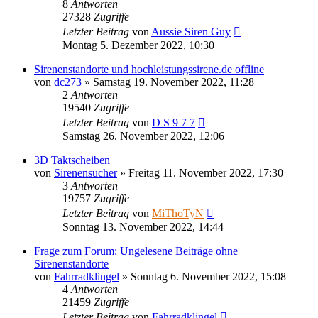
8
Antworten
27328
Zugriffe
Letzter Beitrag
von
Aussie Siren Guy
Montag 5. Dezember 2022, 10:30
Sirenenstandorte und hochleistungssirene.de offline
von
dc273
»
Samstag 19. November 2022, 11:28
2
Antworten
19540
Zugriffe
Letzter Beitrag
von
D S 9 7 7
Samstag 26. November 2022, 12:06
3D Taktscheiben
von
Sirenensucher
»
Freitag 11. November 2022, 17:30
3
Antworten
19757
Zugriffe
Letzter Beitrag
von
MiThoTyN
Sonntag 13. November 2022, 14:44
Frage zum Forum: Ungelesene Beiträge ohne
Sirenenstandorte
von
Fahrradklingel
»
Sonntag 6. November 2022, 15:08
4
Antworten
21459
Zugriffe
Letzter Beitrag
von
Fahrradklingel