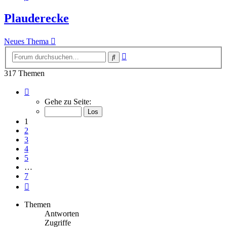
Plauderecke
Neues Thema
Erweiterte
Suche
Suche
317 Themen
Seite
1
Gehe zu Seite:
von
7
1
2
3
4
5
…
7
Nächste
Themen
Antworten
Zugriffe