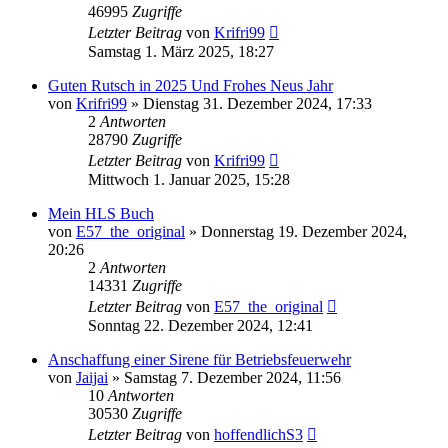
46995
Zugriffe
Letzter Beitrag
von
Krifri99
Samstag 1. März 2025, 18:27
Guten Rutsch in 2025 Und Frohes Neus Jahr
von
Krifri99
»
Dienstag 31. Dezember 2024, 17:33
2
Antworten
28790
Zugriffe
Letzter Beitrag
von
Krifri99
Mittwoch 1. Januar 2025, 15:28
Mein HLS Buch
von
E57_the_original
»
Donnerstag 19. Dezember 2024,
20:26
2
Antworten
14331
Zugriffe
Letzter Beitrag
von
E57_the_original
Sonntag 22. Dezember 2024, 12:41
Anschaffung einer Sirene für Betriebsfeuerwehr
von
Jaijai
»
Samstag 7. Dezember 2024, 11:56
10
Antworten
30530
Zugriffe
Letzter Beitrag
von
hoffendlichS3