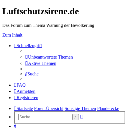
Luftschutzsirene.de
Das Forum zum Thema Warnung der Bevölkerung
Zum Inhalt
Schnellzugriff
Unbeantwortete Themen
Aktive Themen
Suche
FAQ
Anmelden
Registrieren
Startseite
Foren-Übersicht
Sonstige Themen
Plauderecke
Erweiterte
Suche
Suche
Suche