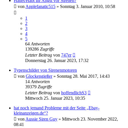
Hattet/Habt ihr Angst vor Sirenen?
von
Applefanatic515
»
Sonntag 3. Januar 2010, 10:58
1
2
3
4
5
64
Antworten
139286
Zugriffe
Letzter Beitrag
von
747er
Donnerstag 26. Januar 2023, 17:32
Typenschilder von Sirenenmotoren
von
Glockengießer
»
Sonntag 28. Mai 2017, 14:43
14
Antworten
39379
Zugriffe
Letzter Beitrag
von
hoffendlichS3
Mittwoch 25. Januar 2023, 10:35
hat noch jemand Probleme mit der Seite „Ebay-
kleinanzeigen.de“?
von
Aussie Siren Guy
»
Mittwoch 23. November 2022,
08:41