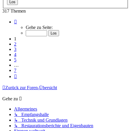
317 Themen
Seite
1
Gehe zu Seite:
von
7
1
2
3
4
5
…
7
Nächste
Zurück zur Foren-Übersicht
Gehe zu
Allgemeines
↳ Empfangshalle
↳ Technik und Grundlagen
↳ Restaurationsberichte und Eigenbauten
Sirenen weltweit