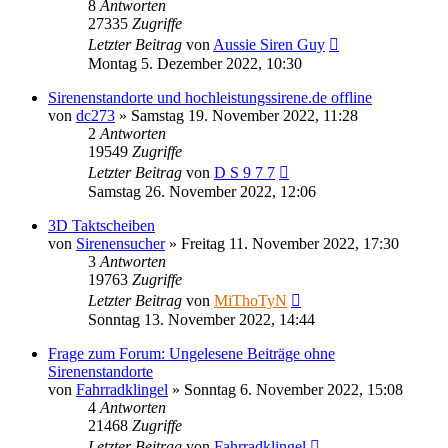
8
Antworten
27335
Zugriffe
Letzter Beitrag
von
Aussie Siren Guy
Montag 5. Dezember 2022, 10:30
Sirenenstandorte und hochleistungssirene.de offline
von
dc273
»
Samstag 19. November 2022, 11:28
2
Antworten
19549
Zugriffe
Letzter Beitrag
von
D S 9 7 7
Samstag 26. November 2022, 12:06
3D Taktscheiben
von
Sirenensucher
»
Freitag 11. November 2022, 17:30
3
Antworten
19763
Zugriffe
Letzter Beitrag
von
MiThoTyN
Sonntag 13. November 2022, 14:44
Frage zum Forum: Ungelesene Beiträge ohne
Sirenenstandorte
von
Fahrradklingel
»
Sonntag 6. November 2022, 15:08
4
Antworten
21468
Zugriffe
Letzter Beitrag
von
Fahrradklingel