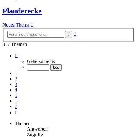
Plauderecke
Neues Thema
Erweiterte
Suche
Suche
317 Themen
Seite
1
Gehe zu Seite:
von
7
1
2
3
4
5
…
7
Nächste
Themen
Antworten
Zugriffe