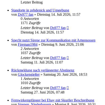
Letzter Beitrag
Standorte in zehdenick und Umgebung
von
Ds977 fan
»
Dienstag 14. Juli 2026, 11:57
0
Antworten
1171
Zugriffe
Letzter Beitrag
von
Ds977 fan
Dienstag 14. Juli 2026, 11:57
Specht nutzt Sirene zur Kommunikation mit Artgenossen
von
Fireman1984
»
Dienstag 9. Juni 2026, 21:06
2
Antworten
1037
Zugriffe
Letzter Beitrag
von
Ds977 fan
Samstag 11. Juli 2026, 11:07
Rückmeldung nach verlängerter Abstinenz
von
Glockengießer
»
Samstag 20. Juni 2026, 18:53
1
Antworten
1010
Zugriffe
Letzter Beitrag
von
Ds977 fan
Samstag 27. Juni 2026, 07:48
Fernwirkempfänger bei Ebay mit Skuriler Beschreibung
von
Sirenen_Niederbayern
»
Montag 8. Juni 2026, 10:31