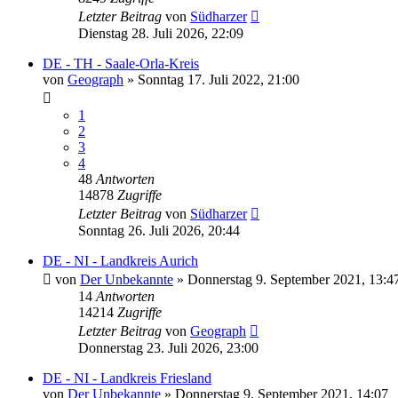
Letzter Beitrag
von
Südharzer
Dienstag 28. Juli 2026, 22:09
DE - TH - Saale-Orla-Kreis
von
Geograph
»
Sonntag 17. Juli 2022, 21:00
1
2
3
4
48
Antworten
14878
Zugriffe
Letzter Beitrag
von
Südharzer
Sonntag 26. Juli 2026, 20:44
DE - NI - Landkreis Aurich
von
Der Unbekannte
»
Donnerstag 9. September 2021, 13:4
14
Antworten
14214
Zugriffe
Letzter Beitrag
von
Geograph
Donnerstag 23. Juli 2026, 23:00
DE - NI - Landkreis Friesland
von
Der Unbekannte
»
Donnerstag 9. September 2021, 14:07