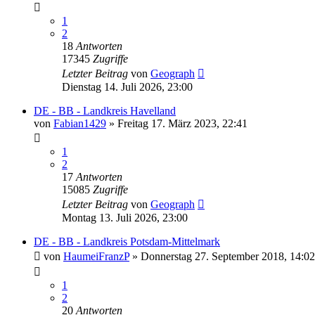
1
2
18
Antworten
17345
Zugriffe
Letzter Beitrag
von
Geograph
Dienstag 14. Juli 2026, 23:00
DE - BB - Landkreis Havelland
von
Fabian1429
»
Freitag 17. März 2023, 22:41
1
2
17
Antworten
15085
Zugriffe
Letzter Beitrag
von
Geograph
Montag 13. Juli 2026, 23:00
DE - BB - Landkreis Potsdam-Mittelmark
von
HaumeiFranzP
»
Donnerstag 27. September 2018, 14:02
1
2
20
Antworten