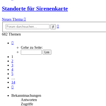
Standorte für Sirenenkarte
Neues Thema
Erweiterte
Suche
Suche
682 Themen
Seite
1
Gehe zu Seite:
von
14
1
2
3
4
5
…
14
Nächste
Bekanntmachungen
Antworten
Zugriffe