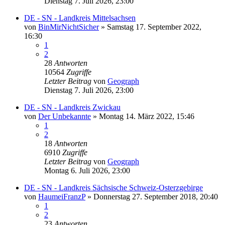
Dienstag 7. Juli 2026, 23:00
DE - SN - Landkreis Mittelsachsen
von
BinMirNichtSicher
»
Samstag 17. September 2022,
16:30
1
2
28
Antworten
10564
Zugriffe
Letzter Beitrag
von
Geograph
Dienstag 7. Juli 2026, 23:00
DE - SN - Landkreis Zwickau
von
Der Unbekannte
»
Montag 14. März 2022, 15:46
1
2
18
Antworten
6910
Zugriffe
Letzter Beitrag
von
Geograph
Montag 6. Juli 2026, 23:00
DE - SN - Landkreis Sächsische Schweiz-Osterzgebirge
von
HaumeiFranzP
»
Donnerstag 27. September 2018, 20:40
1
2
23
Antworten