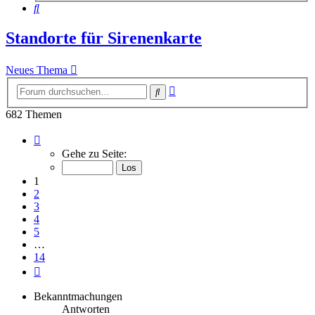
Suche
Standorte für Sirenenkarte
Neues Thema
Erweiterte
Suche
Suche
682 Themen
Seite
1
Gehe zu Seite:
von
14
1
2
3
4
5
…
14
Nächste
Bekanntmachungen
Antworten