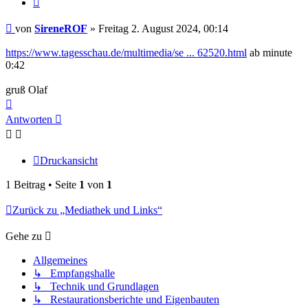
Beitrag
von
SireneROF
»
Freitag 2. August 2024, 00:14
https://www.tagesschau.de/multimedia/se ... 62520.html
ab minute
0:42
gruß Olaf
Nach
oben
Antworten
Druckansicht
1 Beitrag • Seite
1
von
1
Zurück zu „Mediathek und Links“
Gehe zu
Allgemeines
↳ Empfangshalle
↳ Technik und Grundlagen
↳ Restaurationsberichte und Eigenbauten